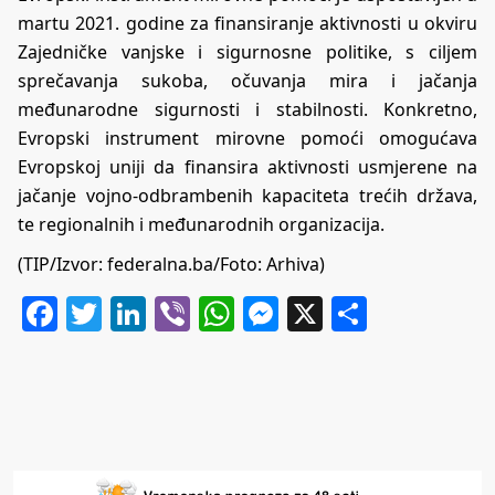
martu 2021. godine za finansiranje aktivnosti u okviru
Zajedničke vanjske i sigurnosne politike, s ciljem
sprečavanja sukoba, očuvanja mira i jačanja
međunarodne sigurnosti i stabilnosti. Konkretno,
Evropski instrument mirovne pomoći omogućava
Evropskoj uniji da finansira aktivnosti usmjerene na
jačanje vojno-odbrambenih kapaciteta trećih država,
te regionalnih i međunarodnih organizacija.
(TIP/Izvor: federalna.ba/Foto: Arhiva)
Facebook
Twitter
LinkedIn
Viber
WhatsApp
Messenger
X
Share