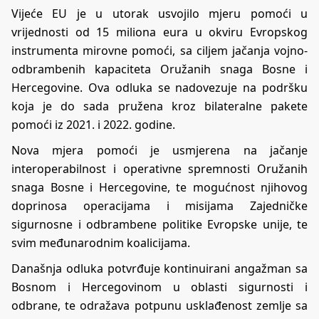
Vijeće EU je u utorak usvojilo mjeru pomoći u
vrijednosti od 15 miliona eura u okviru Evropskog
instrumenta mirovne pomoći, sa ciljem jačanja vojno-
odbrambenih kapaciteta Oružanih snaga Bosne i
Hercegovine. Ova odluka se nadovezuje na podršku
koja je do sada pružena kroz bilateralne pakete
pomoći iz 2021. i 2022. godine.
Nova mjera pomoći je usmjerena na jačanje
interoperabilnost i operativne spremnosti Oružanih
snaga Bosne i Hercegovine, te mogućnost njihovog
doprinosa operacijama i misijama Zajedničke
sigurnosne i odbrambene politike Evropske unije, te
svim međunarodnim koalicijama.
Današnja odluka potvrđuje kontinuirani angažman sa
Bosnom i Hercegovinom u oblasti sigurnosti i
odbrane, te odražava potpunu usklađenost zemlje sa