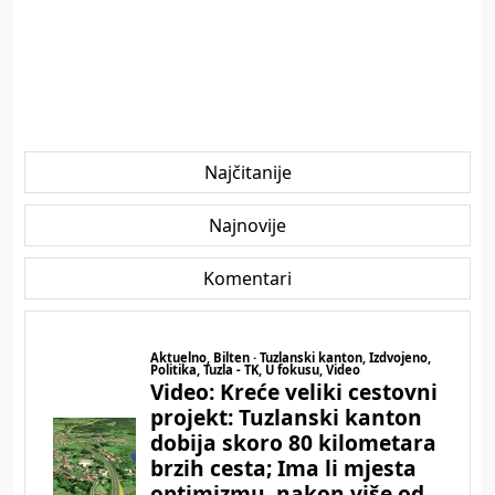
Najčitanije
Najnovije
Komentari