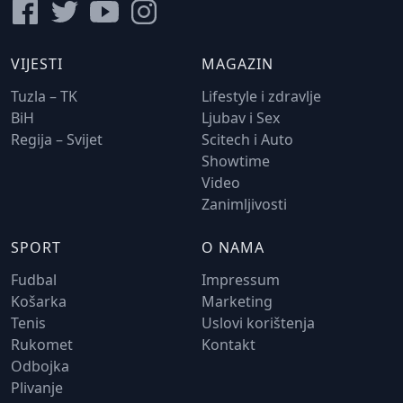
VIJESTI
MAGAZIN
Tuzla – TK
Lifestyle i zdravlje
BiH
Ljubav i Sex
Regija – Svijet
Scitech i Auto
Showtime
Video
Zanimljivosti
SPORT
O NAMA
Fudbal
Impressum
Košarka
Marketing
Tenis
Uslovi korištenja
Rukomet
Kontakt
Odbojka
Plivanje