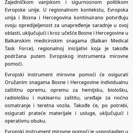
Zajedničkom vanjskom i sigurnosnom politikom
Evropske unije. U regionalnom kontekstu, Evropska
unija i Bosna i Hercegovina kontinuirano potvrđuju
svoju opredijeljenost za unapređenje saradnje u ovoj
oblasti, uključujući i kroz učešće Bosne i Hercegovine u
Balkanskim medicinskim snagama (Balkan Medical
Task Force), regionalnoj inicijativi koja je takođe
podržana putem Evropskog instrumenta mirovne
pomoći.
Evropski instrument mirovne pomoći će osigurati
Oružanim snagama Bosne i Hercegovine individualnu
zaštitnu opremu, opremu za hemijsku, biološku,
radiološku i nuklearnu zaštitu, uređaje za noćno
osmatranje i teretna vozila. Takođe će, po potrebi,
osigurati prateće materijale i usluge, uključujući i
operativnu obuku.
Evropski instrument mirovne pomoći je uspostavljen u