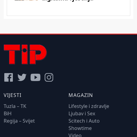
VIJESTI
MAGAZIN
Tuzla – TK
Lifestyle i zdravlje
BiH
Ljubav i Sex
Regija – Svijet
Scitech i Auto
Showtime
Video