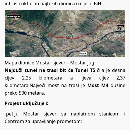
infrastrukturno najtežih dionica u cijeloj BiH.
Mapa dionice Mostar sjever – Mostar jug
Najduži tunel na trasi bit će
Tunel T5
čija je desna
cijev 2,25 kilometara a lijeva cijev 2,37
kilometara.Najveći most na trasi je
Most M4
dužine
preko 500 metara.
Projekt uključuje i:
-petlju Mostar sjever sa naplatnom stanicom i
Centrom za upravljanje prometom;