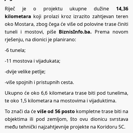
Riječ je o projektu ukupne dužine
14,36
kilometara
koji prolazi kroz izrazito zahtjevan teren
oko Mostara, zbog čega će više od polovine trase činiti
tuneli i mostovi, piše
BiznisInfo.ba.
Prema novom
rješenju, na dionici je planirano:
-6 tunela;
-11 mostova i vijadukata;
-dvije velike petlje;
-više spojnih i pristupnih cesta.
Ukupno će oko 6,6 kilometara trase biti pod tunelima,
te oko 1,5 kilometara na mostovima i vijaduktima.
To znači da će
više od 56 posto
kompletne trase biti na
objektima ili pod zemljom, što ovu dionicu svrstava
među tehnički najzahtjevnije projekte na Koridoru 5C.