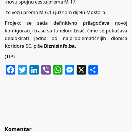
-novu spojnu cestu prema M-17;
-te vezu prema M-6.1 i južnom dijelu Mostara.
Projekt se sada definitivno prilagođava novoj
konfiguraciji trase sa tunelom Livač, čime se pokušava
deblokirati jedna od najproblematičnijih dionica
Koridora 5C, piše
Biznisinfo.ba
.
(TIP)
Facebook
Twitter
LinkedIn
Viber
WhatsApp
Messenger
X
Share
Komentar