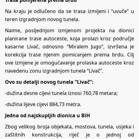
Trasa pomjerena prema brdu
Na kraju je odlučeno da se trasa izmijeni i “uvuče” u
teren izgradnjom novog tunela.
Naime, posljednjom izmjenom projekta na dionici
planirane trase autoceste, koja prolazi kroz područje
kasarne Livač, odnosno “Miralem Jugo”, izvršena je
korekcija trase njenim pomicanjem prema brdu. Cilj
ove izmjene je omogućavanje prolaska autoceste kroz
navedenu zonu izgradnjom tunela “Livač”.
Ovo su detalji novog tunela “Livač”:
-dužina desne cijevi tunela iznosi 760,78 metara;
-dužina lijeve cijevi 884,73 metra.
Jedna od najskupljih dionica u BiH
Zbog velikog broja objekata, mostova, tunela, usjeka i
zaštitnih konstrukcija, riječ je o jednoj od