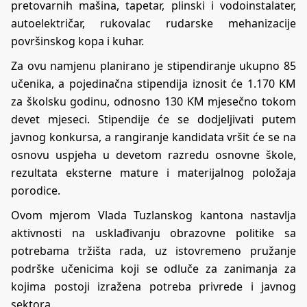
pretovarnih mašina, tapetar, plinski i vodoinstalater,
autoelektričar, rukovalac rudarske mehanizacije
površinskog kopa i kuhar.
Za ovu namjenu planirano je stipendiranje ukupno 85
učenika, a pojedinačna stipendija iznosit će 1.170 KM
za školsku godinu, odnosno 130 KM mjesečno tokom
devet mjeseci. Stipendije će se dodjeljivati putem
javnog konkursa, a rangiranje kandidata vršit će se na
osnovu uspjeha u devetom razredu osnovne škole,
rezultata eksterne mature i materijalnog položaja
porodice.
Ovom mjerom Vlada Tuzlanskog kantona nastavlja
aktivnosti na usklađivanju obrazovne politike sa
potrebama tržišta rada, uz istovremeno pružanje
podrške učenicima koji se odluče za zanimanja za
kojima postoji izražena potreba privrede i javnog
sektora.