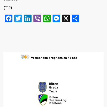
(TIP)
Facebook
Twitter
LinkedIn
Viber
WhatsApp
Messenger
X
Share