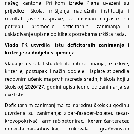
našeg kantona. Prilikom izrade Plana uvaženi su
prijedlozi škola, mišljenja nadležnih institucija i
rezultati javne rasprave, uz poseban naglasak na
potrebu promocije deficitarnih zanimanja i
usklađivanje upisne politike s potrebama tržišta rada.
Vlada TK utvrdila listu deficitarnih zanimanja i
kriterije za dodjelu stipendija
Vlada je utvrdila listu deficitarnih zanimanja, te uslove,
kriterije, postupak i način dodjele i isplate stipendija
redovnim učenicima prvih razreda srednjih škola koji u
školskoj 2026/’27. godini upišu jedno od zanimanja sa
ove liste.
Deficitarnim zanimanjima za narednu školsku godinu
utvrđena su zanimanja: zidar-fasader-izolater, tesar-
krovopokrivač, armirač-betonirac, keramičar-teracer,
moler-farbar-soboslikar, rukovalac građevinskih