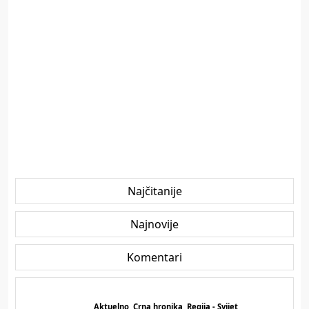
Najčitanije
Najnovije
Komentari