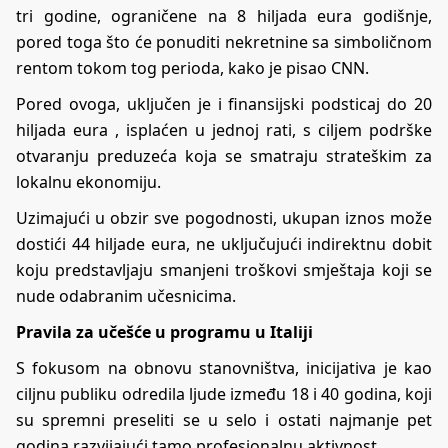
tri godine, ograničene na 8 hiljada eura godišnje,
pored toga što će ponuditi nekretnine sa simboličnom
rentom tokom tog perioda, kako je pisao
CNN.
Pored ovoga, uključen je i finansijski podsticaj do 20
hiljada eura , isplaćen u jednoj rati, s ciljem podrške
otvaranju preduzeća koja se smatraju strateškim za
lokalnu ekonomiju.
Uzimajući u obzir sve pogodnosti, ukupan iznos može
dostići 44 hiljade eura, ne uključujući indirektnu dobit
koju predstavljaju smanjeni troškovi smještaja koji se
nude odabranim učesnicima.
Pravila za učešće u programu u Italiji
S fokusom na obnovu stanovništva, inicijativa je kao
ciljnu publiku odredila ljude između 18 i 40 godina, koji
su spremni preseliti se u selo i ostati najmanje pet
godina razvijajući tamo profesionalnu aktivnost.