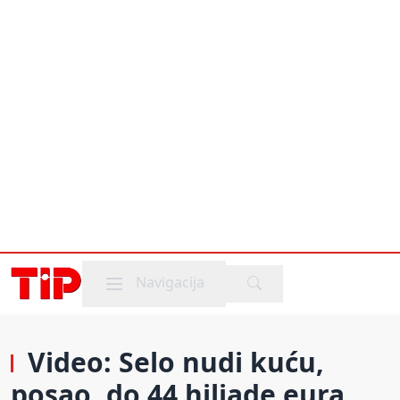
Mobile menu
Navigacija
Video: Selo nudi kuću,
posao, do 44 hiljade eura