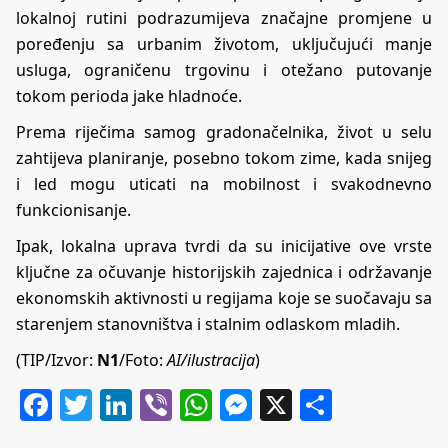
lokalnoj rutini podrazumijeva značajne promjene u
poređenju sa urbanim životom, uključujući manje
usluga, ograničenu trgovinu i otežano putovanje
tokom perioda jake hladnoće.
Prema riječima samog gradonačelnika, život u selu
zahtijeva planiranje, posebno tokom zime, kada snijeg
i led mogu uticati na mobilnost i svakodnevno
funkcionisanje.
Ipak, lokalna uprava tvrdi da su inicijative ove vrste
ključne za očuvanje historijskih zajednica i održavanje
ekonomskih aktivnosti u regijama koje se suočavaju sa
starenjem stanovništva i stalnim odlaskom mladih.
(TIP/Izvor:
N1
/Foto:
AI/ilustracija
)
Facebook
Twitter
LinkedIn
Viber
WhatsApp
Messenger
X
Share