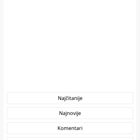
Najčitanije
Najnovije
Komentari