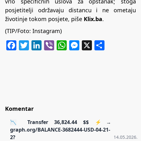
vrlo specifičnih uslova za opstanak; stoga
posjetitelji održavaju distancu i ne ometaju
životinje tokom posjete, piše
Klix.ba
.
(TIP/Foto: Instagram)
Facebook
Twitter
LinkedIn
Viber
WhatsApp
Messenger
X
Share
Komentar
📉 Transfer 36,824.44 $$ ⚡→
graph.org/BALANCE-3682444-USD-04-21-
2?
14.05.2026.