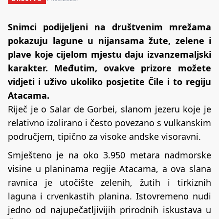
Snimci podijeljeni na društvenim mrežama
pokazuju lagune u nijansama žute, zelene i
plave koje cijelom mjestu daju izvanzemaljski
karakter. Međutim, ovakve prizore možete
vidjeti i uživo ukoliko posjetite Čile i to regiju
Atacama.
Riječ je o Salar de Gorbei, slanom jezeru koje je
relativno izolirano i često povezano s vulkanskim
područjem, tipično za visoke andske visoravni.
Smješteno je na oko 3.950 metara nadmorske
visine u planinama regije Atacama, a ova slana
ravnica je utočište zelenih, žutih i tirkiznih
laguna i crvenkastih planina. Istovremeno nudi
jedno od najupečatljivijih prirodnih iskustava u