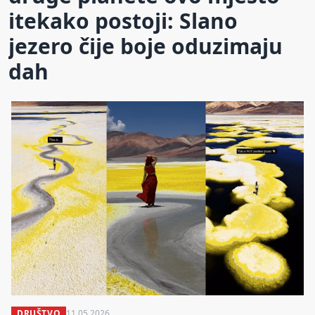
itekako postoji: Slano
jezero čije boje oduzimaju
dah
DRUŠTVO
11.05.2026.