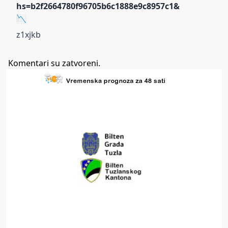
hs=b2f2664780f96705b6c1888e9c8957c1&
📉
z1xjkb
Komentari su zatvoreni.