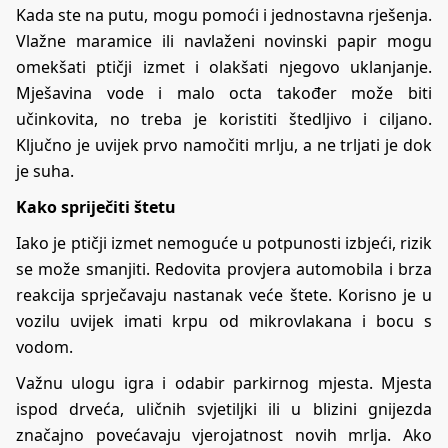
Kada ste na putu, mogu pomoći i jednostavna rješenja.
Vlažne maramice ili navlaženi novinski papir mogu
omekšati ptičji izmet i olakšati njegovo uklanjanje.
Mješavina vode i malo octa također može biti
učinkovita, no treba je koristiti štedljivo i ciljano.
Ključno je uvijek prvo namočiti mrlju, a ne trljati je dok
je suha.
Kako spriječiti štetu
Iako je ptičji izmet nemoguće u potpunosti izbjeći, rizik
se može smanjiti. Redovita provjera automobila i brza
reakcija sprječavaju nastanak veće štete. Korisno je u
vozilu uvijek imati krpu od mikrovlakana i bocu s
vodom.
Važnu ulogu igra i odabir parkirnog mjesta. Mjesta
ispod drveća, uličnih svjetiljki ili u blizini gnijezda
značajno povećavaju vjerojatnost novih mrlja. Ako