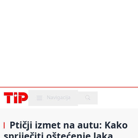
Mobile menu
Navigacija
Ptičji izmet na autu: Kako
spriječiti oštećenje laka