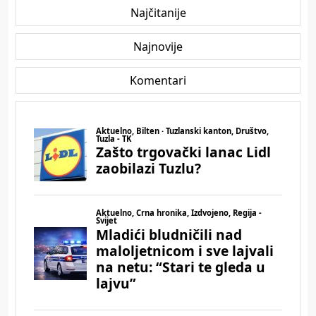
Najčitanije
Najnovije
Komentari