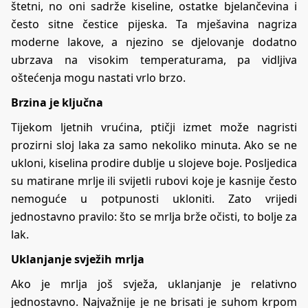
štetni, no oni sadrže kiseline, ostatke bjelančevina i
često sitne čestice pijeska. Ta mješavina nagriza
moderne lakove, a njezino se djelovanje dodatno
ubrzava na visokim temperaturama, pa vidljiva
oštećenja mogu nastati vrlo brzo.
Brzina je ključna
Tijekom ljetnih vrućina, ptičji izmet može nagristi
prozirni sloj laka za samo nekoliko minuta. Ako se ne
ukloni, kiselina prodire dublje u slojeve boje. Posljedica
su matirane mrlje ili svijetli rubovi koje je kasnije često
nemoguće u potpunosti ukloniti. Zato vrijedi
jednostavno pravilo: što se mrlja brže očisti, to bolje za
lak.
Uklanjanje svježih mrlja
Ako je mrlja još svježa, uklanjanje je relativno
jednostavno. Najvažnije je ne brisati je suhom krpom