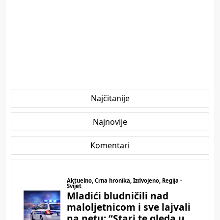
Najčitanije
Najnovije
Komentari