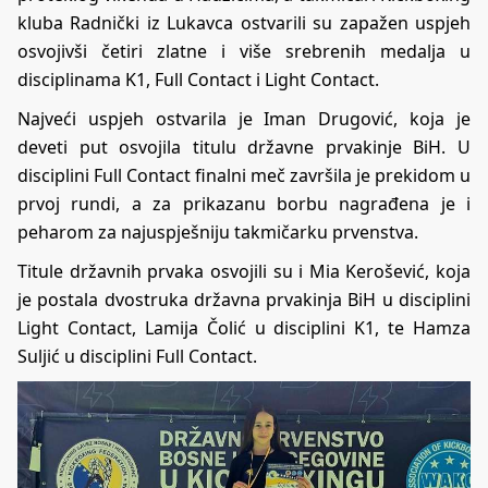
kluba Radnički iz Lukavca ostvarili su zapažen uspjeh
osvojivši četiri zlatne i više srebrenih medalja u
disciplinama K1, Full Contact i Light Contact.
Najveći uspjeh ostvarila je Iman Drugović, koja je
deveti put osvojila titulu državne prvakinje BiH. U
disciplini Full Contact finalni meč završila je prekidom u
prvoj rundi, a za prikazanu borbu nagrađena je i
peharom za najuspješniju takmičarku prvenstva.
Titule državnih prvaka osvojili su i Mia Kerošević, koja
je postala dvostruka državna prvakinja BiH u disciplini
Light Contact, Lamija Čolić u disciplini K1, te Hamza
Suljić u disciplini Full Contact.