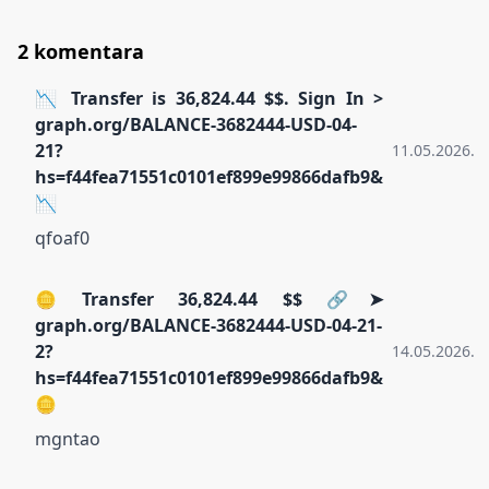
2 komentara
📉 Transfer is 36,824.44 $$. Sign In >
graph.org/BALANCE-3682444-USD-04-
21?
11.05.2026.
hs=f44fea71551c0101ef899e99866dafb9&
📉
qfoaf0
🪙 Transfer 36,824.44 $$ 🔗➤
graph.org/BALANCE-3682444-USD-04-21-
2?
14.05.2026.
hs=f44fea71551c0101ef899e99866dafb9&
🪙
mgntao