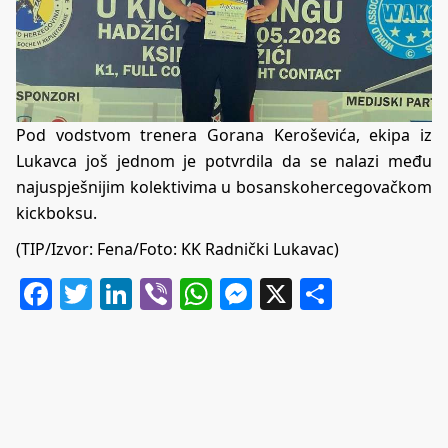
Pod vodstvom trenera Gorana Keroševića, ekipa iz
Lukavca još jednom je potvrdila da se nalazi među
najuspješnijim kolektivima u bosanskohercegovačkom
kickboksu.
(TIP/Izvor: Fena/Foto: KK Radnički Lukavac)
Facebook
Twitter
LinkedIn
Viber
WhatsApp
Messenger
X
Share