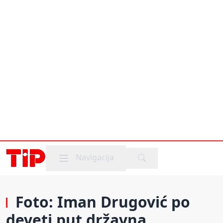
Mobile menu
Navigacija
Foto: Iman Drugović po
deveti put državna