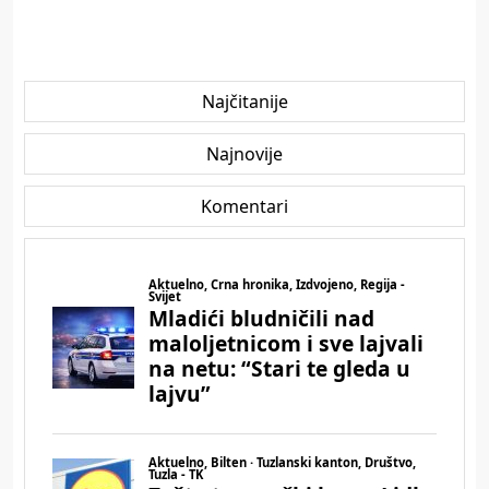
Najčitanije
Najnovije
Komentari