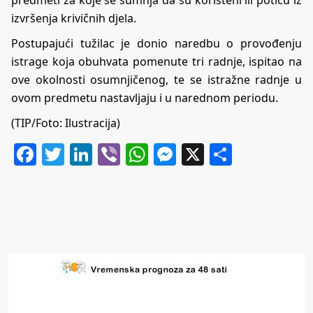
predmeti za koje se sumnja da su korišteni ili potiču iz
izvršenja krivičnih djela.
Postupajući tužilac je donio naredbu o provođenju
istrage koja obuhvata pomenute tri radnje, ispitao na
ove okolnosti osumnjičenog, te se istražne radnje u
ovom predmetu nastavljaju i u narednom periodu.
(TIP/Foto: Ilustracija)
Facebook
Twitter
LinkedIn
Viber
WhatsApp
Messenger
X
Share