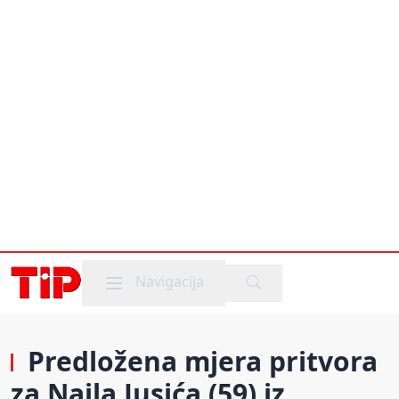
Mobile menu
Navigacija
Predložena mjera pritvora
za Naila Jusića (59) iz