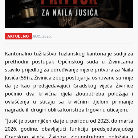
AKTUELNO
09.05.2026.
Kantonalno tužilaštvo Tuzlanskog kantona je sudiji za
prethodni postupak Općinskog suda u Živinicama
stavilo prijedlog za određivanje mjere pritvora za Naila
Jusića (59) iz Živinica zbog postojanja osnovane sumnje
da je kao predsjedavajući Gradskog vijeća Živinice
počinio dva krivična djela zloupotreba položaja i
ovlašćenja u sticaju sa krivičnim djelom primanje
nagrade ili drugih oblika koristi za trgovinu uticajem.
˝Jusić je osumnjičen da je u periodu od 2023. do marta
2026. godine, obavljajući funkciju predsjedavajućeg
Gradskog vijeća Živinice, zloupotrebom položaja i