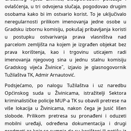
ovlašćenja, u tri odvojena slučaja, pogodovao drugim
osobama kako bi im ostvario korist. To je uključivalo
neregularnosti prilikom imenovanja jedne osobe u
Gradsku izbornu komisiju, pokušaj pribavljanja koristi
u postupku ostvarivanja prava vlasništva nad
parcelom zemljišta na kojem je izgrađen objekat bez
prava korištenja, kao i trgovinu uticajem radi
imenovanja njegovog sina u jednu stalnu komisiju
Gradskog vijeća Živinice˝, izjavio je glasnogovornik
Tužilaštva TK, Admir Arnautović.
Podsjećamo, po nalogu Tužilaštva i uz naredbu
Općinskog suda u Živinicama, istražitelji Sektora
kriminalističke policije MUP-a TK su obavili pretrese na
više lokacija u Živinicama, nakon čega je Jusić lišen
slobode. Prilikom pretresa su pronađeni i oduzeti
mobilni uređaji, određena dokumentacija i drugi