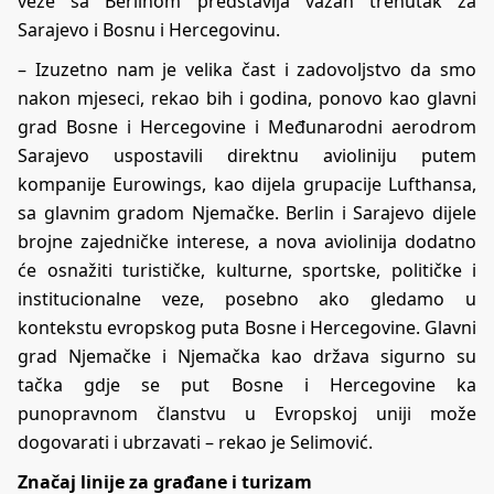
veze sa Berlinom predstavlja važan trenutak za
Sarajevo i Bosnu i Hercegovinu.
– Izuzetno nam je velika čast i zadovoljstvo da smo
nakon mjeseci, rekao bih i godina, ponovo kao glavni
grad Bosne i Hercegovine i Međunarodni aerodrom
Sarajevo uspostavili direktnu avioliniju putem
kompanije Eurowings, kao dijela grupacije Lufthansa,
sa glavnim gradom Njemačke. Berlin i Sarajevo dijele
brojne zajedničke interese, a nova aviolinija dodatno
će osnažiti turističke, kulturne, sportske, političke i
institucionalne veze, posebno ako gledamo u
kontekstu evropskog puta Bosne i Hercegovine. Glavni
grad Njemačke i Njemačka kao država sigurno su
tačka gdje se put Bosne i Hercegovine ka
punopravnom članstvu u Evropskoj uniji može
dogovarati i ubrzavati – rekao je Selimović.
Značaj linije za građane i turizam