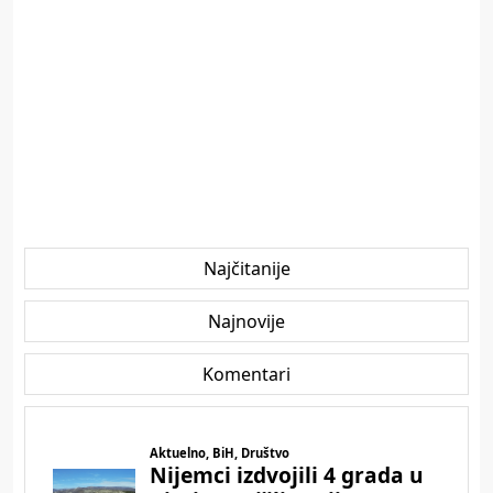
Najčitanije
Najnovije
Komentari