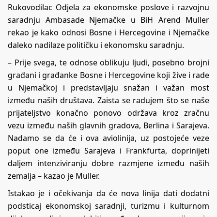
Rukovodilac Odjela za ekonomske poslove i razvojnu
saradnju Ambasade Njemačke u BiH Arend Muller
rekao je kako odnosi Bosne i Hercegovine i Njemačke
daleko nadilaze političku i ekonomsku saradnju.
– Prije svega, te odnose oblikuju ljudi, posebno brojni
građani i građanke Bosne i Hercegovine koji žive i rade
u Njemačkoj i predstavljaju snažan i važan most
između naših društava. Zaista se radujem što se naše
prijateljstvo konačno ponovo održava kroz zračnu
vezu između naših glavnih gradova, Berlina i Sarajeva.
Nadamo se da će i ova aviolinija, uz postojeće veze
poput one između Sarajeva i Frankfurta, doprinijeti
daljem intenziviranju dobre razmjene između naših
zemalja – kazao je Muller.
Istakao je i očekivanja da će nova linija dati dodatni
podsticaj ekonomskoj saradnji, turizmu i kulturnom