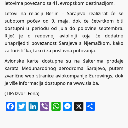
letovima povezano sa 41. evropskom destinacijom.
Letovi na relaciji Berlin – Sarajevo realizirat će se
subotom počev od 9. maja, dok će četvrtkom biti
dostupni u periodu od jula do polovine septembra.
Riječ je o redovnoj avioliniji koja će dodatno
unaprijediti povezanost Sarajeva s Njemačkom, kako
za turistička, tako i za poslovna putovanja.
Avionske karte dostupne su na šalterima prodaje
karata Međunarodnog aerodroma Sarajevo, putem
zvanične web stranice aviokompanije Eurowings, dok
je više informacija dostupno na
www.sia.ba
.
(TIP/Izvor: Fena)
Facebook
Twitter
LinkedIn
Viber
WhatsApp
Messenger
X
Share