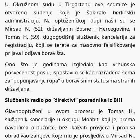
U Okružnom sudu u Tirgartenu ove sedmice je
otvoreno suđenje koje je šokiralo berlinsku
administraciju. Na optuženičkoj klupi našli su se
Mirsad N. (52), državljanin Bosne i Hercegovine, i
Tomas H. (59), dugogodišnji službenik kancelarije za
registraciju, koji se terete za masovno falsifikovanje
prijava i odjava boravišta.
Ono što je godinama izgledalo kao vrhunska
posvećenost poslu, ispostavilo se kao razrađena šema
za “popunjavanje rupa” u boravišnim statusima stranih
državljana.
Službenik radio po “direktivi” posrednika iz BiH
Glavnooptuženi u ovom procesu je Tomas H.,
službenik kancelarije u okrugu Moabit, koji je, prema
navodima optužnice, bez ikakvih provjera i propisa
obrađivao zahtjeve koje mu je prosljeđivao Mirsad N..