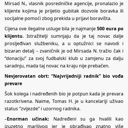
Mirsad N., vlasnik posredničke agencije, pronalazio je
klijente kojima je prijetio gubitak dozvole boravka ili
socijalne pomoći zbog prekida u prijavi boravišta.
Cijena ove ilegalne usluge bila je najmanje
500 eura po
klijentu
. Istražitelji sumnjaju da je taj novac dalje
prosljeđivan službeniku, a u optužnici se navodi i
bizaran detalj – zvaničnik je od Mirsada N. tražio čak i
“donaciju” za svoj fudbalski klub u zamjenu za dalju
saradnju, mada taj novac na kraju nije prebačen.
Nevjerovatan obrt: “Najvrijedniji radnik” bio vođa
prevare
Šok kolega i nadređenih bio je potpun kada je prevara
razotkrivena. Naime, Tomas H. je u kancelariji uživao
status “zvijezde” i uzornog radnika.
–
Enorman učinak:
Nadređeni su ga hvalili kao
izuzetno marljivog jer je obrađivao znatno više