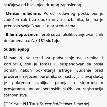
slučajeva od bilo kojeg drugog zaposlenog.
–
Mentor mladima:
Pored redovnog posla, bio je
zadužen čak i za obuku novih službenika, kojima je
prenosio svoje “znanje” o procedurama.
–
Bilans optužnice:
Tereti se za falsifikovanje zvaničnih
dokumenata u čak
181 slučaju
.
Sudski epilog
Mirsad N. se tereti za podsticanje na kriminal i
korupciju, dok je Tomas H. suspendovan sa posla
odmah nakon pokretanja istrage. Suđenje pred
proširenim vijećem porotnika se nastavlja, a ovaj slučaj
je pokrenuo ozbiljna pitanja o sigurnosnim
provjerama unutar berlinskih službi za registraciju
stanovništva.
(TIP/Izvor:
N1
/Foto:
Screenshot/berliner-kurier.de
)