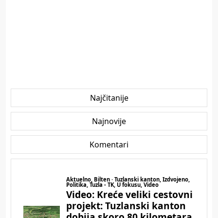
Najčitanije
Najnovije
Komentari