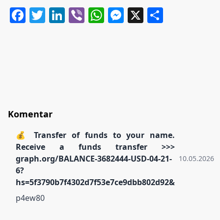
Facebook
Twitter
LinkedIn
Viber
WhatsApp
Messenger
X
Share
Komentar
💰 Transfer of funds to your name.
Receive a funds transfer >>>
graph.org/BALANCE-3682444-USD-04-21-
10.05.2026.
6?
hs=5f3790b7f4302d7f53e7ce9dbb802d92&
p4ew80