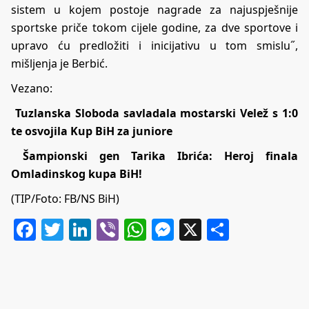
sistem u kojem postoje nagrade za najuspješnije
sportske priče tokom cijele godine, za dve sportove i
upravo ću predložiti i inicijativu u tom smislu˝,
mišljenja je Berbić.
Vezano:
Tuzlanska Sloboda savladala mostarski Velež s 1:0
te osvojila Kup BiH za juniore
Šampionski gen Tarika Ibrića: Heroj finala
Omladinskog kupa BiH!
(TIP/Foto: FB/NS BiH)
Facebook
Twitter
LinkedIn
Viber
WhatsApp
Messenger
X
Share