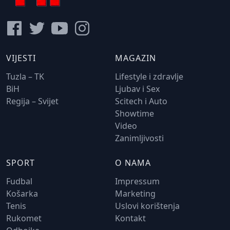
VIJESTI
MAGAZIN
Tuzla – TK
Lifestyle i zdravlje
BiH
Ljubav i Sex
Regija – Svijet
Scitech i Auto
Showtime
Video
Zanimljivosti
SPORT
O NAMA
Fudbal
Impressum
Košarka
Marketing
Tenis
Uslovi korištenja
Rukomet
Kontakt