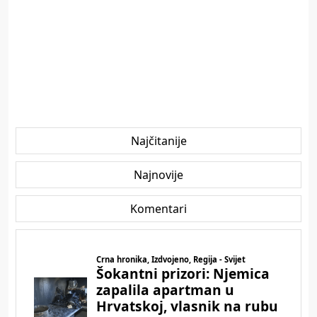
Najčitanije
Najnovije
Komentari