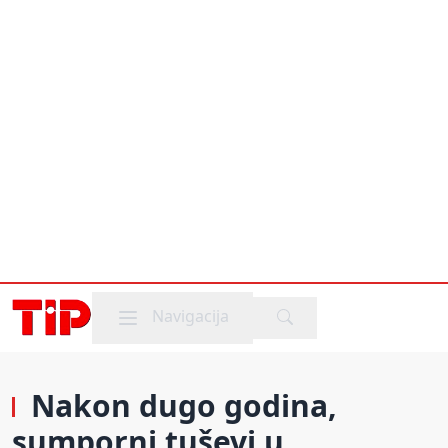
Mobile menu
Navigacija
Nakon dugo godina,
sumporni tuševi u