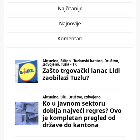
Najčitanije
Najnovije
Komentari