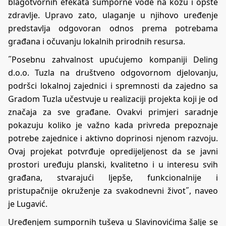
blagotvornih efekata sumporne vode na kožu i opšte
zdravlje. Upravo zato, ulaganje u njihovo uređenje
predstavlja odgovoran odnos prema potrebama
građana i očuvanju lokalnih prirodnih resursa.
˝Posebnu zahvalnost upućujemo kompaniji Deling
d.o.o. Tuzla na društveno odgovornom djelovanju,
podršci lokalnoj zajednici i spremnosti da zajedno sa
Gradom Tuzla učestvuje u realizaciji projekta koji je od
značaja za sve građane. Ovakvi primjeri saradnje
pokazuju koliko je važno kada privreda prepoznaje
potrebe zajednice i aktivno doprinosi njenom razvoju.
Ovaj projekat potvrđuje opredijeljenost da se javni
prostori uređuju planski, kvalitetno i u interesu svih
građana, stvarajući ljepše, funkcionalnije i
pristupačnije okruženje za svakodnevni život˝, naveo
je Lugavić.
Uređenjem sumpornih tuševa u Slavinovićima šalje se