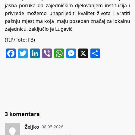
jasna poruka da zajedničkim djelovanjem institucija i
privrede možemo unaprijediti kvalitet života i vratiti
pažnju mjestima koja imaju poseban značaj za lokalnu
zajednicu, zaključio je Lugavić.
(TIP/Foto: FB)
Facebook
Twitter
LinkedIn
Viber
WhatsApp
Messenger
X
Share
3 komentara
Željko
08.05.2026.