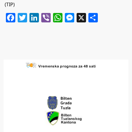
(TIP)
Facebook
Twitter
LinkedIn
Viber
WhatsApp
Messenger
X
Share