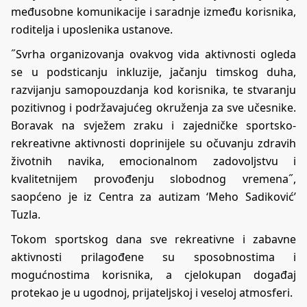
međusobne komunikacije i saradnje između korisnika,
roditelja i uposlenika ustanove.
˝Svrha organizovanja ovakvog vida aktivnosti ogleda
se u podsticanju inkluzije, jačanju timskog duha,
razvijanju samopouzdanja kod korisnika, te stvaranju
pozitivnog i podržavajućeg okruženja za sve učesnike.
Boravak na svježem zraku i zajedničke sportsko-
rekreativne aktivnosti doprinijele su očuvanju zdravih
životnih navika, emocionalnom zadovoljstvu i
kvalitetnijem provođenju slobodnog vremena˝,
saopćeno je iz Centra za autizam ‘Meho Sadiković’
Tuzla.
Tokom sportskog dana sve rekreativne i zabavne
aktivnosti prilagođene su sposobnostima i
mogućnostima korisnika, a cjelokupan događaj
protekao je u ugodnoj, prijateljskoj i veseloj atmosferi.