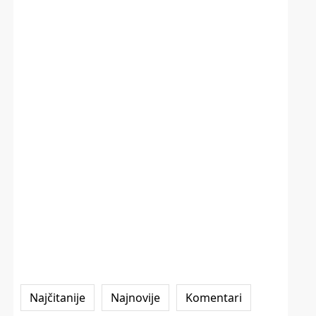
Najčitanije
Najnovije
Komentari