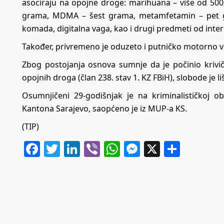
asociraju na opojne droge: marihuana – više od 500
grama, MDMA – šest grama, metamfetamin – pet g
komada, digitalna vaga, kao i drugi predmeti od inter
Također, privremeno je oduzeto i putničko motorno v
Zbog postojanja osnova sumnje da je počinio krivič
opojnih droga (član 238. stav 1. KZ FBiH), slobode je li
Osumnjičeni 29-godišnjak je na kriminalističkoj 
Kantona Sarajevo, saopćeno je iz MUP-a KS.
(TIP)
Facebook
Twitter
LinkedIn
Viber
WhatsApp
Messenger
X
Share