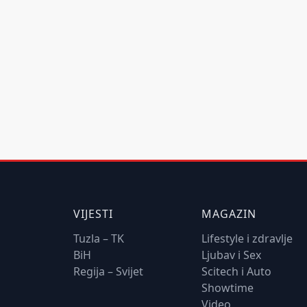
VIJESTI
MAGAZIN
Tuzla – TK
Lifestyle i zdravlje
BiH
Ljubav i Sex
Regija – Svijet
Scitech i Auto
Showtime
Video