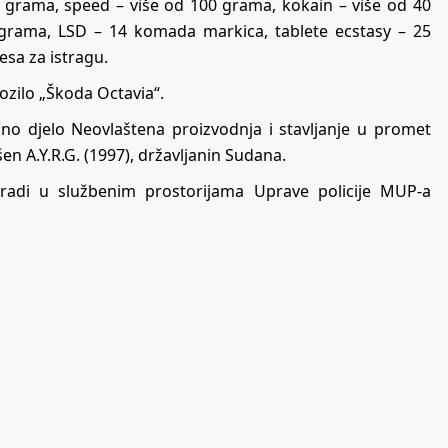
 grama, speed – više od 100 grama, kokain – više od 40
rama, LSD – 14 komada markica, tablete ecstasy – 25
esa za istragu.
ozilo „Škoda Octavia“.
no djelo Neovlaštena proizvodnja i stavljanje u promet
šen A.Y.R.G. (1997), državljanin Sudana.
obradi u službenim prostorijama Uprave policije MUP-a