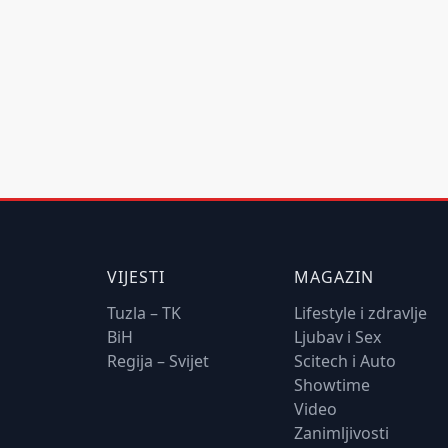
VIJESTI
MAGAZIN
Tuzla – TK
Lifestyle i zdravlje
BiH
Ljubav i Sex
Regija – Svijet
Scitech i Auto
Showtime
Video
Zanimljivosti