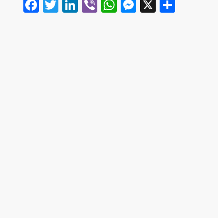
Facebook
Twitter
LinkedIn
Viber
WhatsApp
Messenger
X
Share