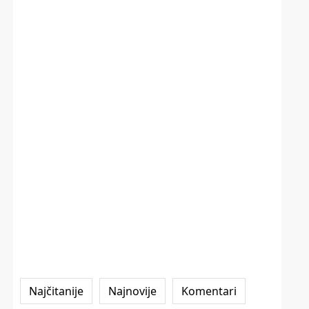
Najčitanije
Najnovije
Komentari