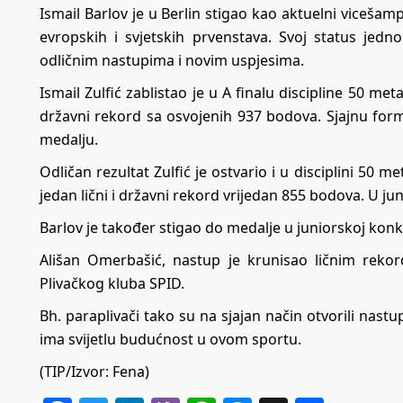
Ismail Barlov je u Berlin stigao kao aktuelni vicešam
evropskih i svjetskih prvenstava. Svoj status jed
odličnim nastupima i novim uspjesima.
Ismail Zulfić zablistao je u A finalu discipline 50 met
državni rekord sa osvojenih 937 bodova. Sjajnu formu
medalju.
Odličan rezultat Zulfić je ostvario i u disciplini 50 m
jedan lični i državni rekord vrijedan 855 bodova. U ju
Barlov je također stigao do medalje u juniorskoj konkur
Ališan Omerbašić, nastup je krunisao ličnim reko
Plivačkog kluba SPID.
Bh. paraplivači tako su na sjajan način otvorili nast
ima svijetlu budućnost u ovom sportu.
(TIP/Izvor: Fena)