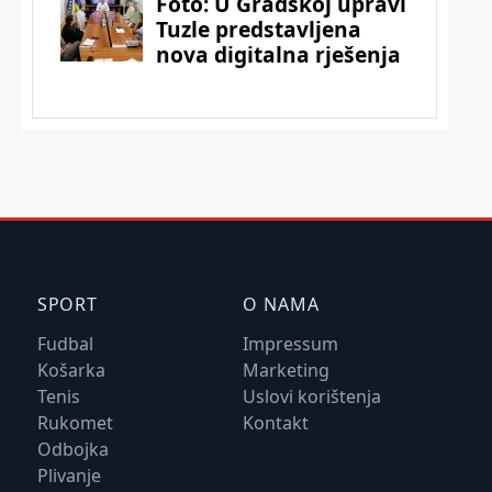
SPORT
O NAMA
Fudbal
Impressum
Košarka
Marketing
Tenis
Uslovi korištenja
Rukomet
Kontakt
Odbojka
Plivanje