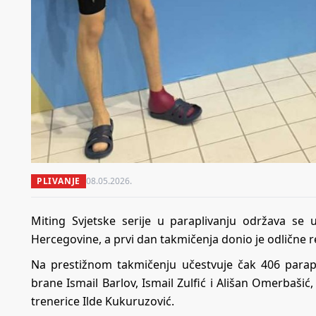
PLIVANJE
08.05.2026.
Miting Svjetske serije u paraplivanju održava se u
Hercegovine, a prvi dan takmičenja donio je odlične re
Na prestižnom takmičenju učestvuje čak 406 parapl
brane Ismail Barlov, Ismail Zulfić i Ališan Omerbaši
trenerice Ilde Kukuruzović.