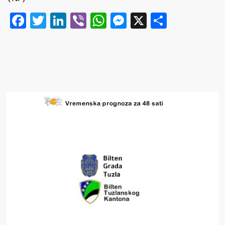
Facebook
Twitter
LinkedIn
Viber
WhatsApp
Messenger
X
Share