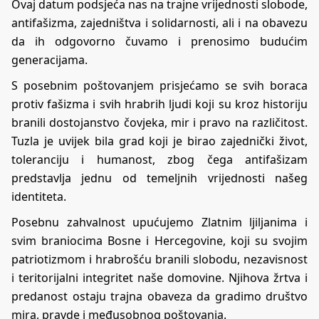
Ovaj datum podsjeća nas na trajne vrijednosti slobode,
antifašizma, zajedništva i solidarnosti, ali i na obavezu
da ih odgovorno čuvamo i prenosimo budućim
generacijama.
S posebnim poštovanjem prisjećamo se svih boraca
protiv fašizma i svih hrabrih ljudi koji su kroz historiju
branili dostojanstvo čovjeka, mir i pravo na različitost.
Tuzla je uvijek bila grad koji je birao zajednički život,
toleranciju i humanost, zbog čega antifašizam
predstavlja jednu od temeljnih vrijednosti našeg
identiteta.
Posebnu zahvalnost upućujemo Zlatnim ljiljanima i
svim braniocima Bosne i Hercegovine, koji su svojim
patriotizmom i hrabrošću branili slobodu, nezavisnost
i teritorijalni integritet naše domovine. Njihova žrtva i
predanost ostaju trajna obaveza da gradimo društvo
mira, pravde i međusobnog poštovanja.