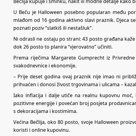
Bečlija kupuje i šminku, nakit ili modne detalje kako b
U Beču je Halloween posebno popularan među por
mlađom od 16 godina aktivno slavi praznik. Djeca se 
poznati poziv “slatkiš ili nestašluk”.
Ni odrasli ne ostaju po strani: 43 posto građana kaže d
dok 26 posto to planira “vjerovatno” učiniti.
Prema riječima Margarete Gumprecht iz Privredne
svakodnevnice i ekonomije.
– Prije deset godina ovaj praznik nije imao ni pri
prihvaćen i donosi živost trgovinama i ulicama – kaz
Iako inflacija i dalje utiče na realnu kupovnu moć
pozitivne energije i povećan broj posjeta prodavnica
s dekoracijama i kostimima.
Većina Bečlija, oko 80 posto, svoje Halloween proi
koristi i online kupovinu.