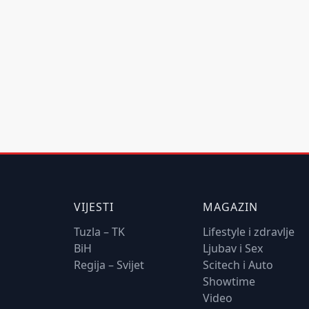
VIJESTI
MAGAZIN
Tuzla – TK
Lifestyle i zdravlje
BiH
Ljubav i Sex
Regija – Svijet
Scitech i Auto
Showtime
Video