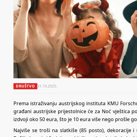
DRUŠTVO
31.10.2025.
Prema istraživanju austrijskog instituta KMU Forsc
građani austrijske prijestolnice će za Noć vještica p
izdvoji oko 50 eura, što je 10 eura više nego prošle g
Najviše se troši na slatkiše (85 posto), dekoracije