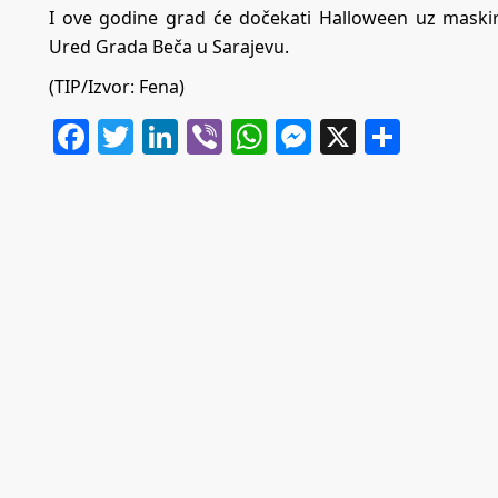
I ove godine grad će dočekati Halloween uz maskir
Ured Grada Beča u Sarajevu.
(TIP/Izvor: Fena)
Facebook
Twitter
LinkedIn
Viber
WhatsApp
Messenger
X
Share