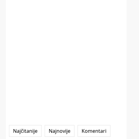
Najčitanije
Najnovije
Komentari