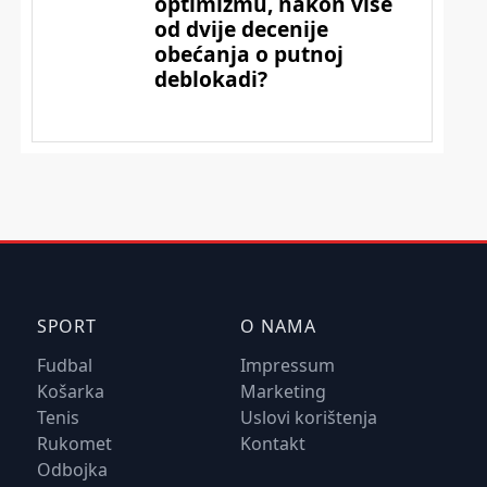
SPORT
O NAMA
Fudbal
Impressum
Košarka
Marketing
Tenis
Uslovi korištenja
Rukomet
Kontakt
Odbojka