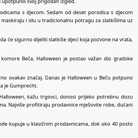
i upotpunili svoj prigodan izgled.
odicama s djecom. Sedam od deset porodica s djecom
maskiraju i idu u tradicionalnu potragu za slatkišima uz
a će sigurno dijeliti slatkiše djeci koja pozvone na vrata,
 komore Beča, Halloween je postao važan dio gradske
bližno ovakav značaj. Danas je Halloween u Beču potpuno
ala je Gumprecht.
, Halloween, kažu trgovci, donosi prijeko potrebnu dozu
ma. Najviše profitiraju prodavnice mješovite robe, dućani
zvode kupuje u klasičnim prodavnicama, dok oko 40 posto