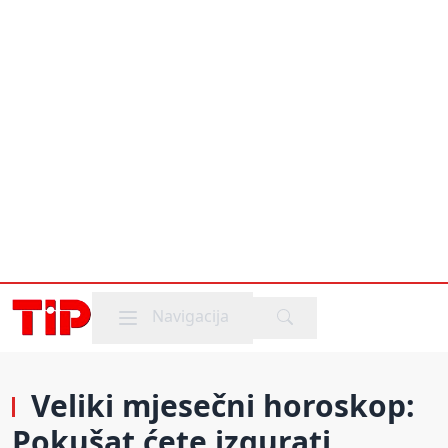
Mobile menu
Navigacija
Veliki mjesečni horoskop:
Pokušat ćete izgurati