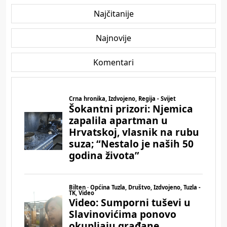
Najčitanije
Najnovije
Komentari