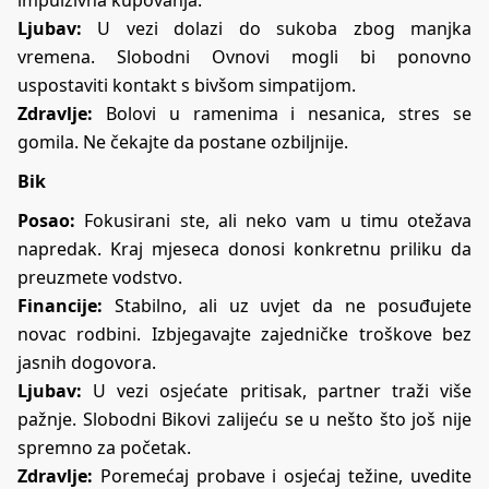
impulzivna kupovanja.
Ljubav:
U vezi dolazi do sukoba zbog manjka
vremena. Slobodni Ovnovi mogli bi ponovno
uspostaviti kontakt s bivšom simpatijom.
Zdravlje:
Bolovi u ramenima i nesanica, stres se
gomila. Ne čekajte da postane ozbiljnije.
Bik
Posao:
Fokusirani ste, ali neko vam u timu otežava
napredak. Kraj mjeseca donosi konkretnu priliku da
preuzmete vodstvo.
Financije:
Stabilno, ali uz uvjet da ne posuđujete
novac rodbini. Izbjegavajte zajedničke troškove bez
jasnih dogovora.
Ljubav:
U vezi osjećate pritisak, partner traži više
pažnje. Slobodni Bikovi zalijeću se u nešto što još nije
spremno za početak.
Zdravlje:
Poremećaj probave i osjećaj težine, uvedite