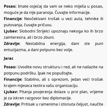
Posao:
Imate osjećaj da vam se neko miješa u posao,
moguće je da nije paranoja. Čuvajte informacije.
Financije:
Neočekivani trošak u vezi auta, tehnike ili
putovanja, čuvajte pričuvu.
Ljubav:
Slobodni Strijelci upoznaju nekoga ko ih brzo
zainteresira, ali i brzo zbuni.
Zdravlje:
Nestabilna energija, dani ste puni
entuzijazma, a dani potpuno bez volje.
Jarac
Posao:
Uvodite novu strukturu i red, ali ne nailazite na
potpunu podršku. Ipak ne popuštajte.
Financije:
Stabilno, ali s oprezom, jedan veći trošak
krajem mjeseca testira vašu organizaciju.
Ljubav:
Pitanja povjerenja dolaze u prvi plan, vrijeme
je za iskren razgovor bez diplomacije.
Zdravlje:
Pritisak u ramenima i stisnuta čeljust, naučite