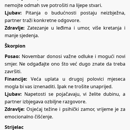
nemojte odmah sve potrošiti na lijepe stvari.
Ljubav:
Pitanja o budućnosti postaju neizbježna,
partner traži konkretne odgovore.
Zdravlje:
Zatezanje u leđima i umor, više kretanja i
manje sjedenja.
Škorpion
Posao:
Novembar donosi važne odluke i mogući novi
smjer. Ne odgađajte ono što već dugo znate da treba
završiti.
Financije:
Veća uplata u drugoj polovici mjeseca
mogla bi vas iznenaditi. Ipak ne trošite unaprijed.
Ljubav:
Napetosti se pojačavaju, vi želite dubinu, a
partner izbjegava ozbiljne razgovore.
Zdravlje:
Osjećaj težine i psihički zamor, vrijeme je za
emocionalno čišćenje.
Strijelac