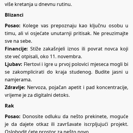
više kretanja u dnevnu rutinu.
Blizanci
Posao:
Kolege vas prepoznaju kao ključnu osobu u
timu, ali vi osjećate unutarnji pritisak. Ne preuzimajte
sve na sebe.
Financije:
Stiže zakašnjeli iznos ili povrat novca koji
ste već otpisali, oko 11. novembra.
Ljubav:
Flertovi i igre u prvoj polovici mjeseca mogli bi
se zakomplicirati do kraja studenog. Budite jasni u
namjerama.
Zdravlje:
Nervoza, pojačan apetit i pad koncentracije,
vrijeme je za digitalni detoks.
Rak
Posao:
Donosite odluku da nešto prekinete, moguće
je da dajete otkaz ili završavate iscrpljujući projekt.
Oslobodit ćete prostor za nešto novo.