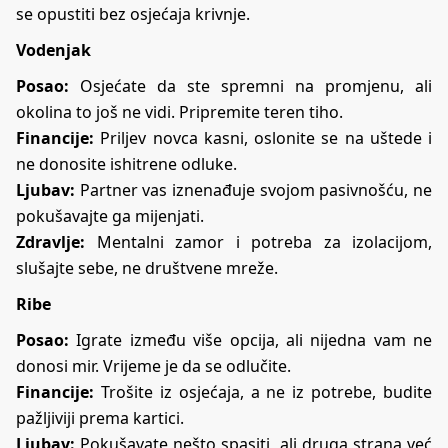
se opustiti bez osjećaja krivnje.
Vodenjak
Posao:
Osjećate da ste spremni na promjenu, ali
okolina to još ne vidi. Pripremite teren tiho.
Financije:
Priljev novca kasni, oslonite se na uštede i
ne donosite ishitrene odluke.
Ljubav:
Partner vas iznenađuje svojom pasivnošću, ne
pokušavajte ga mijenjati.
Zdravlje:
Mentalni zamor i potreba za izolacijom,
slušajte sebe, ne društvene mreže.
Ribe
Posao:
Igrate između više opcija, ali nijedna vam ne
donosi mir. Vrijeme je da se odlučite.
Financije:
Trošite iz osjećaja, a ne iz potrebe, budite
pažljiviji prema kartici.
Ljubav:
Pokušavate nešto spasiti, ali druga strana već