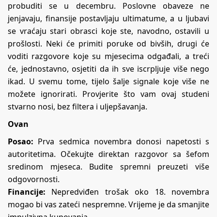
probuditi se u decembru. Poslovne obaveze ne
jenjavaju, finansije postavljaju ultimatume, a u ljubavi
se vraćaju stari obrasci koje ste, navodno, ostavili u
prošlosti. Neki će primiti poruke od bivših, drugi će
voditi razgovore koje su mjesecima odgađali, a treći
će, jednostavno, osjetiti da ih sve iscrpljuje više nego
ikad. U svemu tome, tijelo šalje signale koje više ne
možete ignorirati. Provjerite što vam ovaj studeni
stvarno nosi, bez filtera i uljepšavanja.
Ovan
Posao:
Prva sedmica novembra donosi napetosti s
autoritetima. Očekujte direktan razgovor sa šefom
sredinom mjeseca. Budite spremni preuzeti više
odgovornosti.
Financije:
Nepredviđen trošak oko 18. novembra
mogao bi vas zateći nespremne. Vrijeme je da smanjite