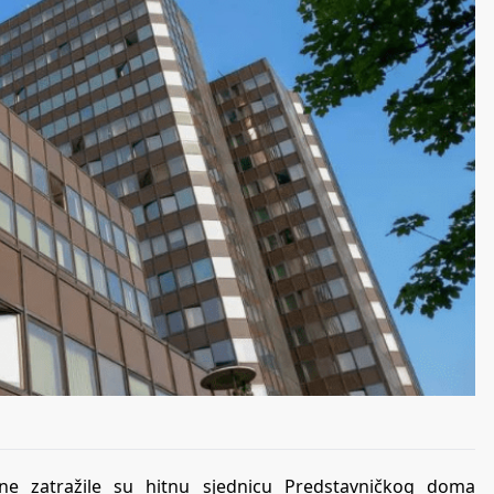
ine zatražile su hitnu sjednicu Predstavničkog doma