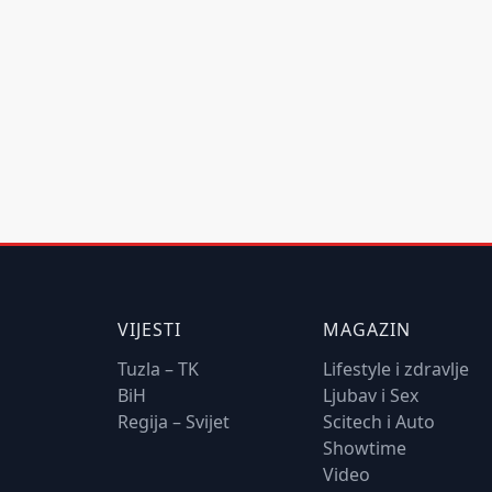
VIJESTI
MAGAZIN
Tuzla – TK
Lifestyle i zdravlje
BiH
Ljubav i Sex
Regija – Svijet
Scitech i Auto
Showtime
Video