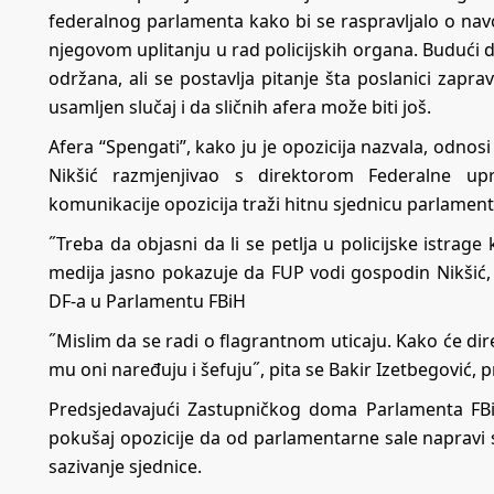
federalnog parlamenta kako bi se raspravljalo o na
njegovom uplitanju u rad policijskih organa. Budući da
održana, ali se postavlja pitanje šta poslanici zapr
usamljen slučaj i da sličnih afera može biti još.
Afera “Spengati”, kako ju je opozicija nazvala, odno
Nikšić razmjenjivao s direktorom Federalne up
komunikacije opozicija traži hitnu sjednicu parlament
˝Treba da objasni da li se petlja u policijske istrage
medija jasno pokazuje da FUP vodi gospodin Nikšić, a
DF-a u Parlamentu FBiH
˝Mislim da se radi o flagrantnom uticaju. Kako će dir
mu oni naređuju i šefuju˝, pita se Bakir Izetbegović,
Predsjedavajući Zastupničkog doma Parlamenta FBiH
pokušaj opozicije da od parlamentarne sale napravi s
sazivanje sjednice.