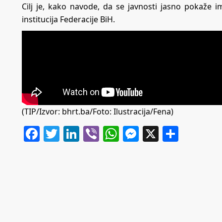
Cilj je, kako navode, da se javnosti jasno pokaže im
institucija Federacije BiH.
(TIP/Izvor:
bhrt.ba
/Foto: Ilustracija/Fena)
Facebook
Twitter
LinkedIn
Viber
WhatsApp
Messenger
X
Share