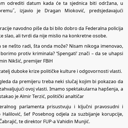
m odrediti datum kada će ta sjednica biti održana, u
mu˝, izjavio je Dragan Mioković, predsjedavajući
acije navodno piše da bi bilo dobro da Federalna policija
e slao, ali tvrdi da nije mislio na konkretne osobe.
 da se nešto radi, šta onda može? Nisam nikoga imenovao,
borimo protiv kriminala? ‘Spengati’ znači – da se uhapsi
rmin Nikšić, premijer FBiH
azatelj duboke krize političke kulture i odgovornosti vlasti.
zgleda da premijeru treba neki slučaj kojim bi pokazao da
 zahvaljujući ovoj vlasti. Imamo spektakularna hapšenja, a
akao je Almir Terzić, politički analtičar
eralnog parlamenta prisustvuju i ključni pravosudni i
b Halilović, šef Posebnog odjela za suzbijanje korupcije,
brajić, te direktor FUP-a Vahidin Munjić.