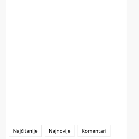
Najčitanije
Najnovije
Komentari