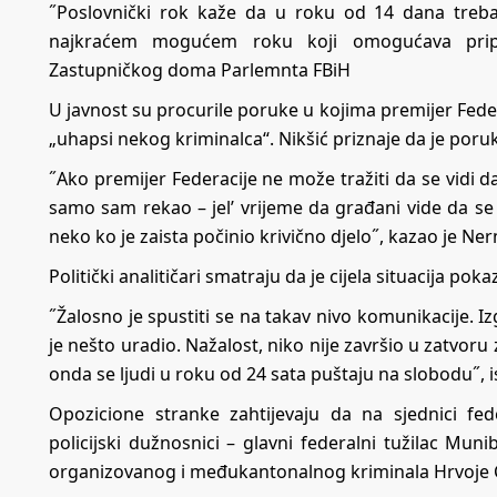
˝Poslovnički rok kaže da u roku od 14 dana treba
najkraćem mogućem roku koji omogućava pripre
Zastupničkog doma Parlemnta FBiH
U javnost su procurile poruke u kojima premijer Feder
„uhapsi nekog kriminalca“. Nikšić priznaje da je poruk
˝Ako premijer Federacije ne može tražiti da se vidi
samo sam rekao – jel’ vrijeme da građani vide da se 
neko ko je zaista počinio krivično djelo˝, kazao je Ne
Politički analitičari smatraju da je cijela situacija pok
˝Žalosno je spustiti se na takav nivo komunikacije. I
je nešto uradio. Nažalost, niko nije završio u zatvoru
onda se ljudi u roku od 24 sata puštaju na slobodu˝, ist
Opozicione stranke zahtijevaju da na sjednici fed
policijski dužnosnici – glavni federalni tužilac Muni
organizovanog i međukantonalnog kriminala Hrvoje Ča