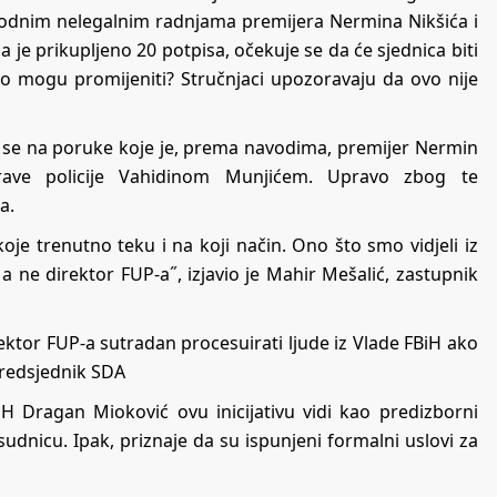
vodnim nelegalnim radnjama premijera Nermina Nikšića i
 je prikupljeno 20 potpisa, očekuje se da će sjednica biti
avo mogu promijeniti? Stručnjaci upozoravaju da ovo nije
si se na poruke koje je, prema navodima, premijer Nermin
rave policije Vahidinom Munjićem. Upravo zbog te
a.
 koje trenutno teku i na koji način. Ono što smo vidjeli iz
 ne direktor FUP-a˝, izjavio je Mahir Mešalić, zastupnik
ektor FUP-a sutradan procesuirati ljude iz Vlade FBiH ako
 predsjednik SDA
 Dragan Mioković ovu inicijativu vidi kao predizborni
udnicu. Ipak, priznaje da su ispunjeni formalni uslovi za