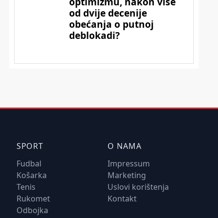
SPORT
O NAMA
Fudbal
Impressum
Košarka
Marketing
Tenis
Uslovi korištenja
Rukomet
Kontakt
Odbojka