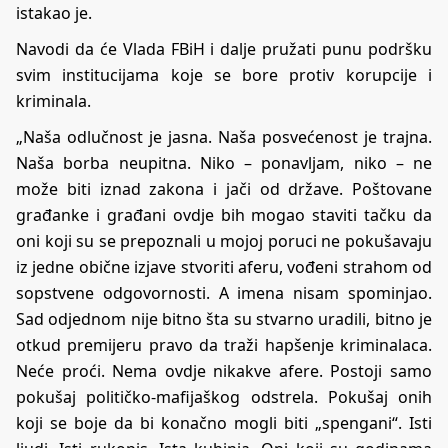
istakao je.
Navodi da će Vlada FBiH i dalje pružati punu podršku
svim institucijama koje se bore protiv korupcije i
kriminala.
„Naša odlučnost je jasna. Naša posvećenost je trajna.
Naša borba neupitna. Niko – ponavljam, niko – ne
može biti iznad zakona i jači od države. Poštovane
građanke i građani ovdje bih mogao staviti tačku da
oni koji su se prepoznali u mojoj poruci ne pokušavaju
iz jedne obične izjave stvoriti aferu, vođeni strahom od
sopstvene odgovornosti. A imena nisam spominjao.
Sad odjednom nije bitno šta su stvarno uradili, bitno je
otkud premijeru pravo da traži hapšenje kriminalaca.
Neće proći. Nema ovdje nikakve afere. Postoji samo
pokušaj političko-mafijaškog odstrela. Pokušaj onih
koji se boje da bi konačno mogli biti „spengani“. Isti