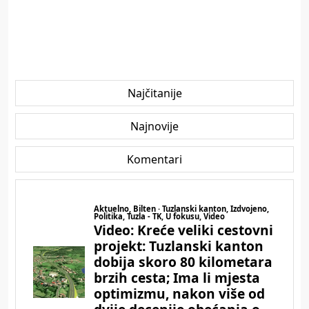
Najčitanije
Najnovije
Komentari