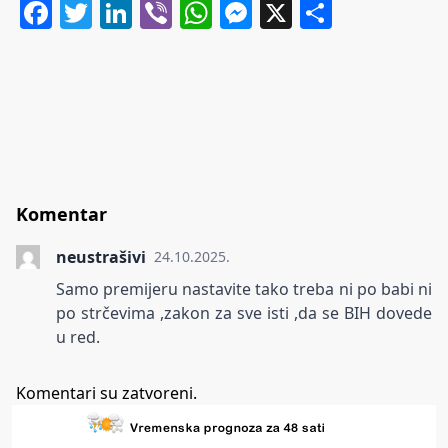
Facebook
Twitter
LinkedIn
Viber
WhatsApp
Messenger
X
Share
Komentar
neustrašivi
24.10.2025.
Samo premijeru nastavite tako treba ni po babi ni
po strčevima ,zakon za sve isti ,da se BIH dovede
u red.
Komentari su zatvoreni.