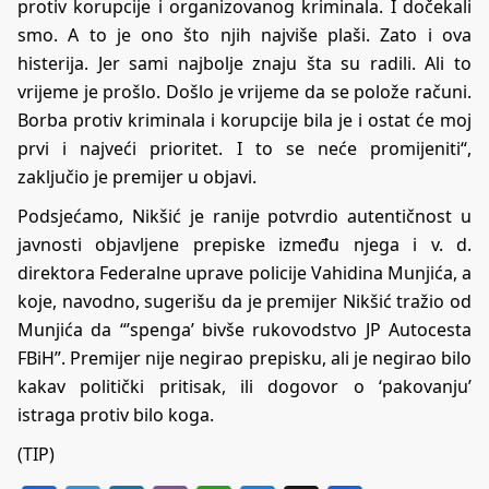
protiv korupcije i organizovanog kriminala. I dočekali
smo. A to je ono što njih najviše plaši. Zato i ova
histerija. Jer sami najbolje znaju šta su radili. Ali to
vrijeme je prošlo. Došlo je vrijeme da se polože računi.
Borba protiv kriminala i korupcije bila je i ostat će moj
prvi i najveći prioritet. I to se neće promijeniti“,
zaključio je premijer u objavi.
Podsjećamo, Nikšić je ranije potvrdio autentičnost u
javnosti objavljene prepiske između njega i v. d.
direktora Federalne uprave policije Vahidina Munjića, a
koje, navodno, sugerišu da je premijer Nikšić tražio od
Munjića da “’spenga’ bivše rukovodstvo JP Autocesta
FBiH”. Premijer nije negirao prepisku, ali je negirao bilo
kakav politički pritisak, ili dogovor o ‘pakovanju’
istraga protiv bilo koga.
(TIP)