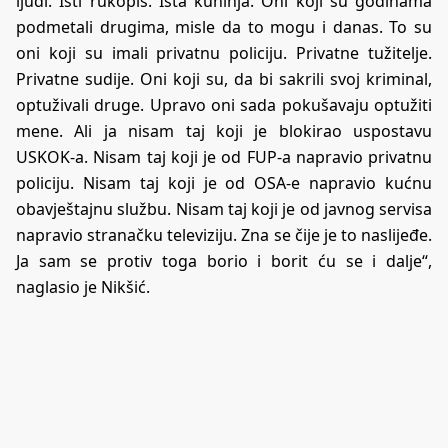
ljudi. Isti rukopis. Ista kuhinja. Oni koji su godinama
podmetali drugima, misle da to mogu i danas. To su
oni koji su imali privatnu policiju. Privatne tužitelje.
Privatne sudije. Oni koji su, da bi sakrili svoj kriminal,
optuživali druge. Upravo oni sada pokušavaju optužiti
mene. Ali ja nisam taj koji je blokirao uspostavu
USKOK-a. Nisam taj koji je od FUP-a napravio privatnu
policiju. Nisam taj koji je od OSA-e napravio kućnu
obavještajnu službu. Nisam taj koji je od javnog servisa
napravio stranačku televiziju. Zna se čije je to naslijeđe.
Ja sam se protiv toga borio i borit ću se i dalje“,
naglasio je Nikšić.