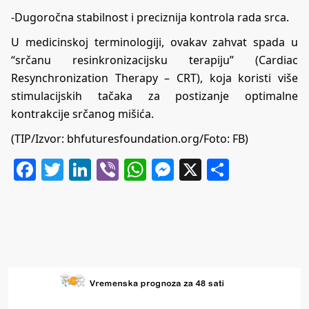
-Dugoročna stabilnost i preciznija kontrola rada srca.
U medicinskoj terminologiji, ovakav zahvat spada u
“srčanu resinkronizacijsku terapiju” (Cardiac
Resynchronization Therapy – CRT), koja koristi više
stimulacijskih tačaka za postizanje optimalne
kontrakcije srčanog mišića.
(TIP/Izvor:
bhfuturesfoundation.org
/Foto: FB)
Facebook
Twitter
LinkedIn
Viber
WhatsApp
Messenger
X
Share