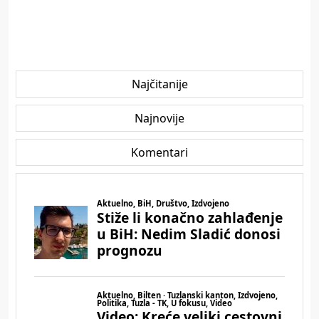
Najčitanije
Najnovije
Komentari