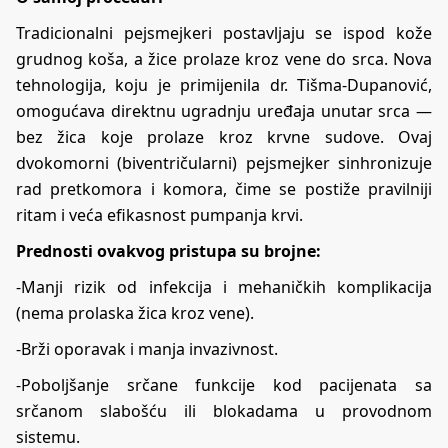
Tradicionalni pejsmejkeri postavljaju se ispod kože
grudnog koša, a žice prolaze kroz vene do srca. Nova
tehnologija, koju je primijenila dr. Tišma-Dupanović,
omogućava direktnu ugradnju uređaja unutar srca —
bez žica koje prolaze kroz krvne sudove. Ovaj
dvokomorni (biventričularni) pejsmejker sinhronizuje
rad pretkomora i komora, čime se postiže pravilniji
ritam i veća efikasnost pumpanja krvi.
Prednosti ovakvog pristupa su brojne:
-Manji rizik od infekcija i mehaničkih komplikacija
(nema prolaska žica kroz vene).
-Brži oporavak i manja invazivnost.
-Poboljšanje srčane funkcije kod pacijenata sa
srčanom slabošću ili blokadama u provodnom
sistemu.