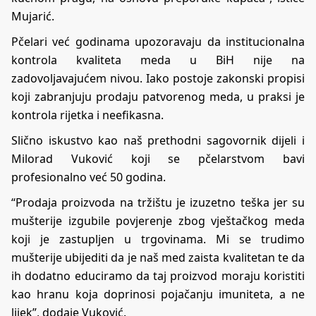
Mujarić.
Pčelari već godinama upozoravaju da institucionalna
kontrola kvaliteta meda u BiH nije na
zadovoljavajućem nivou. Iako postoje zakonski propisi
koji zabranjuju prodaju patvorenog meda, u praksi je
kontrola rijetka i neefikasna.
Slično iskustvo kao naš prethodni sagovornik dijeli i
Milorad Vuković koji se pčelarstvom bavi
profesionalno već 50 godina.
“Prodaja proizvoda na tržištu je izuzetno teška jer su
mušterije izgubile povjerenje zbog vještačkog meda
koji je zastupljen u trgovinama. Mi se trudimo
mušterije ubijediti da je naš med zaista kvalitetan te da
ih dodatno educiramo da taj proizvod moraju koristiti
kao hranu koja doprinosi pojačanju imuniteta, a ne
lijek”, dodaje Vuković.