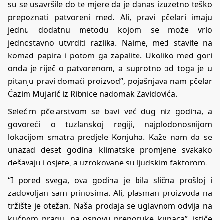
su se usavršile do te mjere da je danas izuzetno teško
prepoznati patvoreni med. Ali, pravi pčelari imaju
jednu dodatnu metodu kojom se može vrlo
jednostavno utvrditi razlika. Naime, med stavite na
komad papira i potom ga zapalite. Ukoliko med gori
onda je riječ o patvorenom, a suprotno od toga je u
pitanju pravi domaći proizvod”, pojašnjava nam pčelar
Ćazim Mujarić iz Ribnice nadomak Zavidovića.
Selećim pčelarstvom se bavi već dug niz godina, a
govoreći o tuzlanskoj regiji, najplodonosnijom
lokacijom smatra predjele Konjuha. Kaže nam da se
unazad deset godina klimatske promjene svakako
dešavaju i osjete, a uzrokovane su ljudskim faktorom.
“I pored svega, ova godina je bila slična prošloj i
zadovoljan sam prinosima. Ali, plasman proizvoda na
tržište je otežan. Naša prodaja se uglavnom odvija na
kućnom pragu, na osnovu preporuke kupaca”, ističe