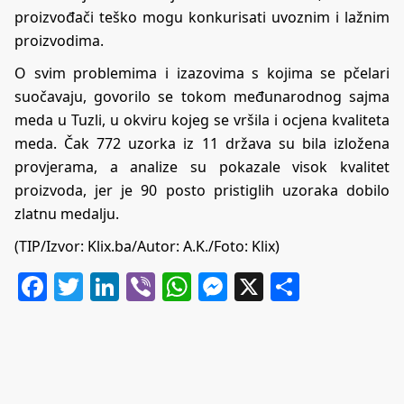
proizvođači teško mogu konkurisati uvoznim i lažnim
proizvodima.
O svim problemima i izazovima s kojima se pčelari
suočavaju, govorilo se tokom međunarodnog sajma
meda u Tuzli, u okviru kojeg se vršila i ocjena kvaliteta
meda. Čak 772 uzorka iz 11 država su bila izložena
provjerama, a analize su pokazale visok kvalitet
proizvoda, jer je 90 posto pristiglih uzoraka dobilo
zlatnu medalju.
(TIP/Izvor:
Klix.ba
/Autor: A.K./Foto: Klix)
Facebook
Twitter
LinkedIn
Viber
WhatsApp
Messenger
X
Share