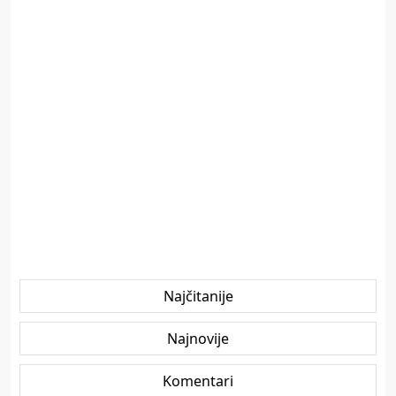
Najčitanije
Najnovije
Komentari