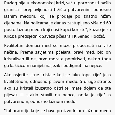
Razlog nije u ekonomskoj krizi, već u poroznosti naših
granica i preplavljenosti tržišta patvorenim, odnosno
lažnim medom, koji se prodaje po znatno nižim
cijenama. Na policama je danas zastupljeno više od 60
posto lažnog meda koji naši kupci koriste”, kazao je za
Klix.ba predsjednik Saveza pčelara TK Senad Hodžić.
Kvalitetan domaći med se može prepoznati na više
načina. Prema savjetima pčelara, pravi med, bio on
kristalisan ili ne, prvo morate pomirisati, nakon toga
ga kašičicom nanijeti na jezik i podignuti na nepce.
Ako osjetite sitne kristale koji se lako tope, riječ je o
kvalitetnom, odnosno pravom medu. S druge strane,
ako su kristali izuzetno oštri te imate dojam da ste
pijesak ili staklo stavili na nepce, onda je riječ o
patvorenom, odnosno lažnom medu.
“Laboratorije koje se bave proizvodnjom lažnog meda