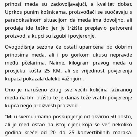
prinosi meda su zadovoljavajući, a kvalitet dobar.
Uprkos punim košnicama, proizvođači se suočavaju s
paradoksalnom situacijom da meda ima dovoljno, ali
prodaja ide teško jer je tržište preplavio patvoreni
proizvod, a kupci su izgubili povjerenje.
Ovogodišnja sezona će ostati upamćena po dobrim
prinosima meda, ali i po gorkom ukusu nepravde
među pčelarima. Naime, kilogram pravog meda u
prosjeku košta 25 KM, ali se vrijednost povjerenja
kupaca pokazala daleko važnijom.
Ono je narušeno zbog sve većih količina lažiranog
meda na bh. tržištu te je danas teže vratiti povjerenje
kupca nego proizvesti proizvod.
“Mi u svemu imamo poskupljenje od okvirno 50 posto,
ali je med ostao na istoj cijeni koja se već nekoliko
godina kreće od 20 do 25 konvertibilnih maraka.