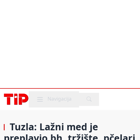
Mobile menu
Navigacija
Tuzla: Lažni med je
preplavio bh. tržište, pčelari