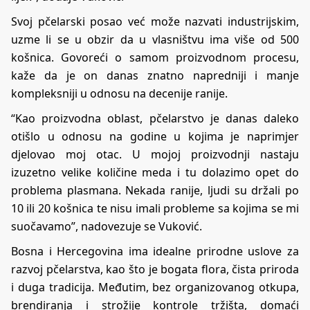
Svoj pčelarski posao već može nazvati industrijskim,
uzme li se u obzir da u vlasništvu ima više od 500
košnica. Govoreći o samom proizvodnom procesu,
kaže da je on danas znatno napredniji i manje
kompleksniji u odnosu na decenije ranije.
“Kao proizvodna oblast, pčelarstvo je danas daleko
otišlo u odnosu na godine u kojima je naprimjer
djelovao moj otac. U mojoj proizvodnji nastaju
izuzetno velike količine meda i tu dolazimo opet do
problema plasmana. Nekada ranije, ljudi su držali po
10 ili 20 košnica te nisu imali probleme sa kojima se mi
suočavamo”, nadovezuje se Vuković.
Bosna i Hercegovina ima idealne prirodne uslove za
razvoj pčelarstva, kao što je bogata flora, čista priroda
i duga tradicija. Međutim, bez organizovanog otkupa,
brendiranja i strožije kontrole tržišta, domaći