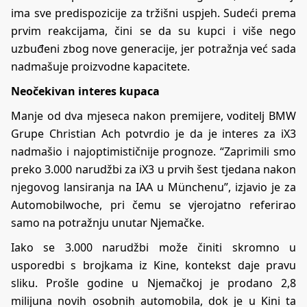
ima sve predispozicije za tržišni uspjeh. Sudeći prema
prvim reakcijama, čini se da su kupci i više nego
uzbuđeni zbog nove generacije, jer potražnja već sada
nadmašuje proizvodne kapacitete.
Neočekivan interes kupaca
Manje od dva mjeseca nakon premijere, voditelj BMW
Grupe Christian Ach potvrdio je da je interes za iX3
nadmašio i najoptimističnije prognoze. “Zaprimili smo
preko 3.000 narudžbi za iX3 u prvih šest tjedana nakon
njegovog lansiranja na IAA u Münchenu”, izjavio je za
Automobilwoche, pri čemu se vjerojatno referirao
samo na potražnju unutar Njemačke.
Iako se 3.000 narudžbi može činiti skromno u
usporedbi s brojkama iz Kine, kontekst daje pravu
sliku. Prošle godine u Njemačkoj je prodano 2,8
milijuna novih osobnih automobila, dok je u Kini ta