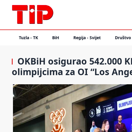
Tuzla - TK
BiH
Regija - Svijet
Društvo
OKBiH osigurao 542.000 K
olimpijcima za OI “Los Ang