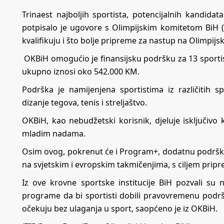
Trinaest najboljih sportista, potencijalnih kandid
potpisalo je ugovore s Olimpijskim komitetom BiH (
kvalifikuju i što bolje pripreme za nastup na Olimpij
OKBiH omogućio je finansijsku podršku za 13 sporti
ukupno iznosi oko 542.000 KM.
Podrška je namijenjena sportistima iz različitih sp
dizanje tegova, tenis i streljaštvo.
OKBiH, kao nebudžetski korisnik, djeluje isključivo 
mladim nadama.
Osim ovog, pokrenut će i Program+, dodatnu podršku 
na svjetskim i evropskim takmičenjima, s ciljem pripr
Iz ove krovne sportske institucije BiH pozvali su n
programe da bi sportisti dobili pravovremenu podršk
očekuju bez ulaganja u sport, saopćeno je iz OKBiH.