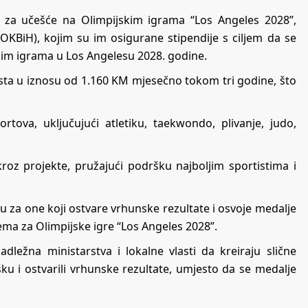
ata za učešće na Olimpijskim igrama “Los Angeles 2028”,
OKBiH), kojim su im osigurane stipendije s ciljem da se
skim igrama u Los Angelesu 2028. godine.
sta u iznosu od 1.160 KM mjesečno tokom tri godine, što
ortova, uključujući atletiku, taekwondo, plivanje, judo,
kroz projekte, pružajući podršku najboljim sportistima i
za one koji ostvare vrhunske rezultate i osvoje medalje
ema za Olimpijske igre “Los Angeles 2028”.
adležna ministarstva i lokalne vlasti da kreiraju slične
u i ostvarili vrhunske rezultate, umjesto da se medalje