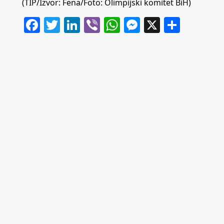
(TIP/Izvor: Fena/Foto: Olimpijski komitet BiH)
Facebook
Twitter
LinkedIn
Viber
WhatsApp
Messenger
X
Share