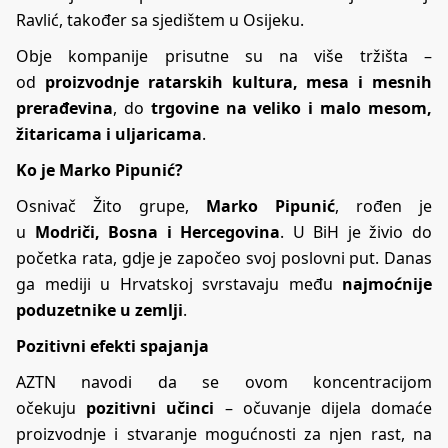
Ravlić, također sa sjedištem u Osijeku.
Obje kompanije prisutne su na više tržišta –
od
proizvodnje ratarskih kultura, mesa i mesnih
prerađevina
, do
trgovine na veliko i malo mesom,
žitaricama i uljaricama
.
Ko je Marko Pipunić?
Osnivač Žito grupe,
Marko Pipunić
, rođen je
u
Modriči, Bosna i Hercegovina
. U BiH je živio do
početka rata, gdje je započeo svoj poslovni put. Danas
ga mediji u Hrvatskoj svrstavaju među
najmoćnije
poduzetnike u zemlji
.
Pozitivni efekti spajanja
AZTN navodi da se ovom koncentracijom
očekuju
pozitivni učinci
– očuvanje dijela domaće
proizvodnje i stvaranje mogućnosti za njen rast, na