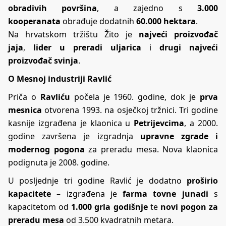
obradivih površina
, a zajedno s
3.000
kooperanata
obrađuje dodatnih
60.000 hektara
.
Na hrvatskom tržištu Žito je
najveći proizvođač
jaja
,
lider u preradi uljarica
i
drugi najveći
proizvođač svinja
.
O Mesnoj industriji Ravlić
Priča o
Ravliću
počela je 1960. godine, dok je
prva
mesnica
otvorena 1993. na osječkoj tržnici. Tri godine
kasnije izgrađena je klaonica u
Petrijevcima
, a 2000.
godine završena je izgradnja
upravne zgrade i
modernog pogona
za preradu mesa. Nova klaonica
podignuta je 2008. godine.
U posljednje tri godine Ravlić je dodatno
proširio
kapacitete
– izgrađena je
farma tovne junadi
s
kapacitetom od
1.000 grla godišnje
te
novi pogon za
preradu mesa
od 3.500 kvadratnih metara.