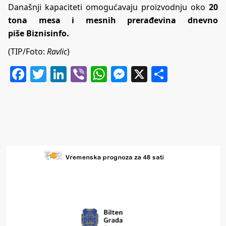
Današnji kapaciteti omogućavaju proizvodnju oko
20
tona mesa i mesnih prerađevina dnevno
piše
Biznisinfo.
(TIP/Foto:
Ravlic
)
Facebook
Twitter
LinkedIn
Viber
WhatsApp
Messenger
X
Share