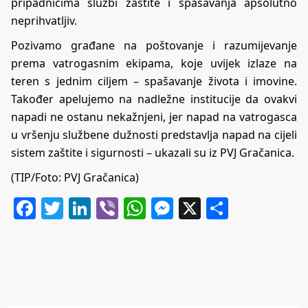
pripadnicima službi zaštite i spašavanja apsolutno
neprihvatljiv.
Pozivamo građane na poštovanje i razumijevanje
prema vatrogasnim ekipama, koje uvijek izlaze na
teren s jednim ciljem – spašavanje života i imovine.
Također apelujemo na nadležne institucije da ovakvi
napadi ne ostanu nekažnjeni, jer napad na vatrogasca
u vršenju službene dužnosti predstavlja napad na cijeli
sistem zaštite i sigurnosti – ukazali su iz PVJ Gračanica.
(TIP/Foto: PVJ Gračanica)
Facebook
Twitter
LinkedIn
Viber
WhatsApp
Messenger
X
Share