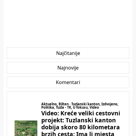
Najčitanije
Najnovije
Komentari