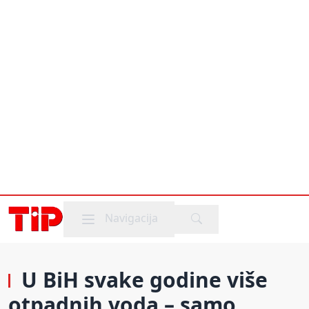
Mobile menu
Navigacija
U BiH svake godine više
otpadnih voda – samo