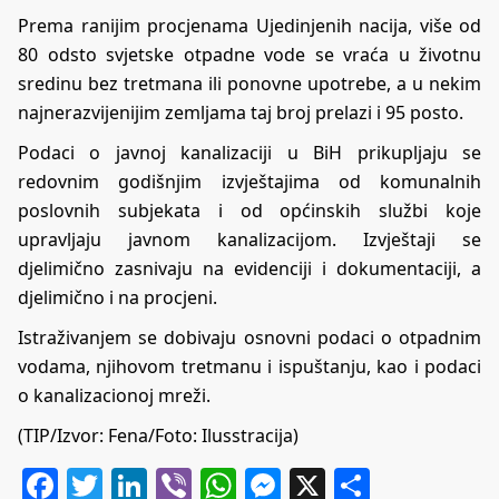
Prema ranijim procjenama Ujedinjenih nacija, više od
80 odsto svjetske otpadne vode se vraća u životnu
sredinu bez tretmana ili ponovne upotrebe, a u nekim
najnerazvijenijim zemljama taj broj prelazi i 95 posto.
Podaci o javnoj kanalizaciji u BiH prikupljaju se
redovnim godišnjim izvještajima od komunalnih
poslovnih subjekata i od općinskih službi koje
upravljaju javnom kanalizacijom. Izvještaji se
djelimično zasnivaju na evidenciji i dokumentaciji, a
djelimično i na procjeni.
Istraživanjem se dobivaju osnovni podaci o otpadnim
vodama, njihovom tretmanu i ispuštanju, kao i podaci
o kanalizacionoj mreži.
(TIP/Izvor: Fena/Foto: Ilusstracija)
Facebook
Twitter
LinkedIn
Viber
WhatsApp
Messenger
X
Share