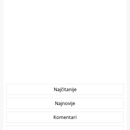
Najčitanije
Najnovije
Komentari