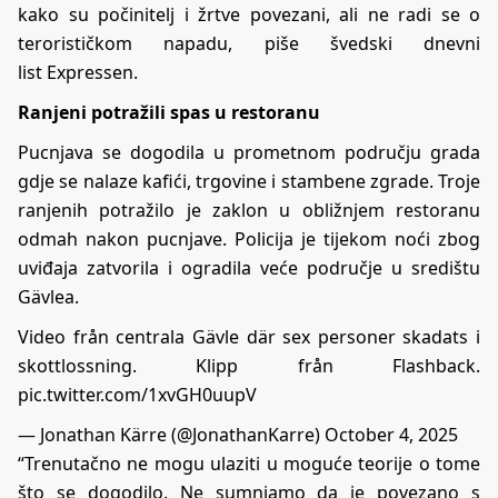
kako su počinitelj i žrtve povezani, ali ne radi se o
terorističkom napadu, piše švedski dnevni
list
Expressen
.
Ranjeni potražili spas u restoranu
Pucnjava se dogodila u prometnom području grada
gdje se nalaze kafići, trgovine i stambene zgrade. Troje
ranjenih potražilo je zaklon u obližnjem restoranu
odmah nakon pucnjave. Policija je tijekom noći zbog
uviđaja zatvorila i ogradila veće područje u središtu
Gävlea.
Video från centrala Gävle där sex personer skadats i
skottlossning. Klipp från Flashback.
pic.twitter.com/1xvGH0uupV
— Jonathan Kärre (@JonathanKarre)
October 4, 2025
“Trenutačno ne mogu ulaziti u moguće teorije o tome
što se dogodilo. Ne sumnjamo da je povezano s