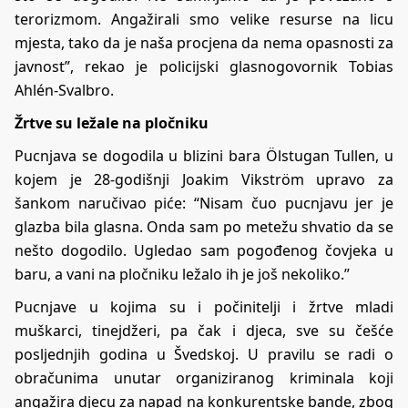
terorizmom. Angažirali smo velike resurse na licu
mjesta, tako da je naša procjena da nema opasnosti za
javnost”, rekao je policijski glasnogovornik Tobias
Ahlén-Svalbro.
Žrtve su ležale na pločniku
Pucnjava se dogodila u blizini bara Ölstugan Tullen, u
kojem je 28-godišnji Joakim Vikström upravo za
šankom naručivao piće: “Nisam čuo pucnjavu jer je
glazba bila glasna. Onda sam po metežu shvatio da se
nešto dogodilo. Ugledao sam pogođenog čovjeka u
baru, a vani na pločniku ležalo ih je još nekoliko.”
Pucnjave u kojima su i počinitelji i žrtve mladi
muškarci, tinejdžeri, pa čak i djeca, sve su češće
posljednjih godina u Švedskoj. U pravilu se radi o
obračunima unutar organiziranog kriminala koji
angažira djecu za napad na konkurentske bande, zbog