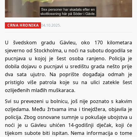
CRNA HRONIKA
04.10.2025.
U švedskom gradu Gävleu, oko 170 kilometara
sjeverno od Stockholma, u noći na subotu dogodila se
pucnjava u kojoj je šest osoba ranjeno. Policija je
dobila dojavu o pucnjavi u središtu grada nešto prije
dva sata ujutro. Na poprište događaja odmah je
pristiglo više patrola koje su na ulici zatekle šest
ozlijeđenih mlađih muškaraca.
Svi su prevezeni u bolnicu, još nije poznato s kakvim
ozljedama. Među žrtvama ima i tinejdžera, objavila je
policija. Zbog osnovane sumnje u pokušaje ubojstva u
noći je u Gävleu uhićen 14-godišnji dječak, koji će
tijekom subote biti ispitan. Nema informacija o tome