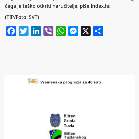
čega je teško otkriti naručitelje, piše Index.hr.
(TIP/Foto: SVT)
Facebook
Twitter
LinkedIn
Viber
WhatsApp
Messenger
X
Share