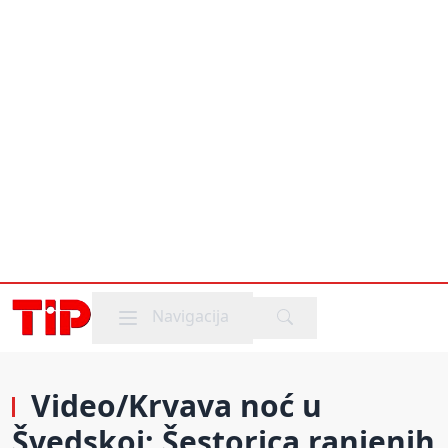
Mobile menu
Navigacija
Video/Krvava noć u
Švedskoj: Šestorica ranjenih