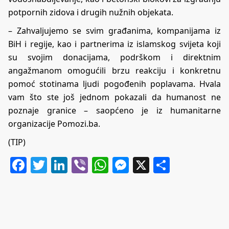
potpornih zidova i drugih nužnih objekata.
– Zahvaljujemo se svim građanima, kompanijama iz
BiH i regije, kao i partnerima iz islamskog svijeta koji
su svojim donacijama, podrškom i direktnim
angažmanom omogućili brzu reakciju i konkretnu
pomoć stotinama ljudi pogođenih poplavama. Hvala
vam što ste još jednom pokazali da humanost ne
poznaje granice – saopćeno je iz humanitarne
organizacije Pomozi.ba.
(TIP)
Facebook
Twitter
LinkedIn
Viber
WhatsApp
Messenger
X
Share