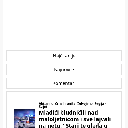
Najčitanije
Najnovije
Komentari