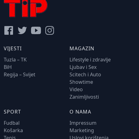
VIJESTI
MAGAZIN
Tuzla – TK
Lifestyle i zdravlje
BiH
Ljubav i Sex
Regija – Svijet
Scitech i Auto
Showtime
Video
Zanimljivosti
SPORT
O NAMA
Fudbal
Impressum
Košarka
Marketing
Tenis
Uslovi korištenja