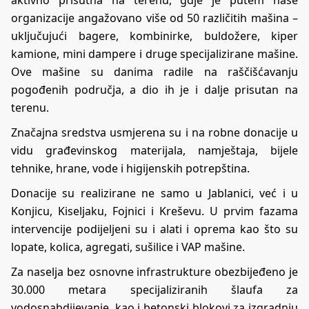
aktivno prisutna na terenu, gdje je putem naše
organizacije angažovano više od 50 različitih mašina –
uključujući bagere, kombinirke, buldožere, kiper
kamione, mini dampere i druge specijalizirane mašine.
Ove mašine su danima radile na raščišćavanju
pogođenih područja, a dio ih je i dalje prisutan na
terenu.
Značajna sredstva usmjerena su i na robne donacije u
vidu građevinskog materijala, namještaja, bijele
tehnike, hrane, vode i higijenskih potrepština.
Donacije su realizirane ne samo u Jablanici, već i u
Konjicu, Kiseljaku, Fojnici i Kreševu. U prvim fazama
intervencije podijeljeni su i alati i oprema kao što su
lopate, kolica, agregati, sušilice i VAP mašine.
Za naselja bez osnovne infrastrukture obezbijeđeno je
30.000 metara specijaliziranih šlaufa za
vodosnabdijevanje, kao i betonski blokovi za izgradnju