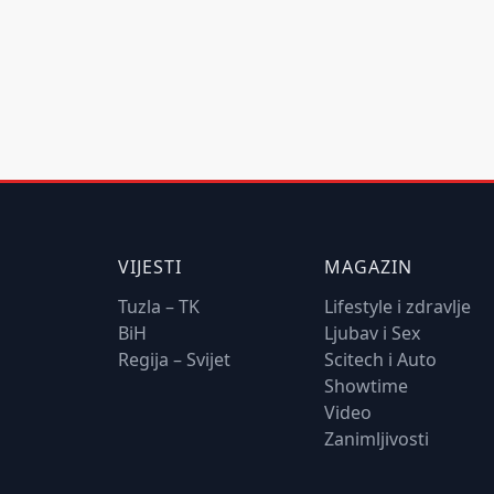
VIJESTI
MAGAZIN
Tuzla – TK
Lifestyle i zdravlje
BiH
Ljubav i Sex
Regija – Svijet
Scitech i Auto
Showtime
Video
Zanimljivosti