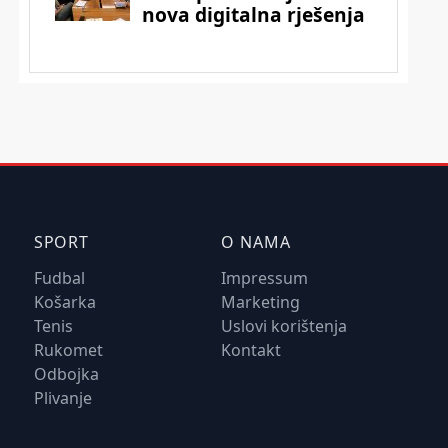
SPORT
O NAMA
Fudbal
Impressum
Košarka
Marketing
Tenis
Uslovi korištenja
Rukomet
Kontakt
Odbojka
Plivanje