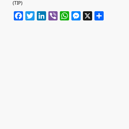
(TIP)
Facebook
Twitter
LinkedIn
Viber
WhatsApp
Messenger
X
Share