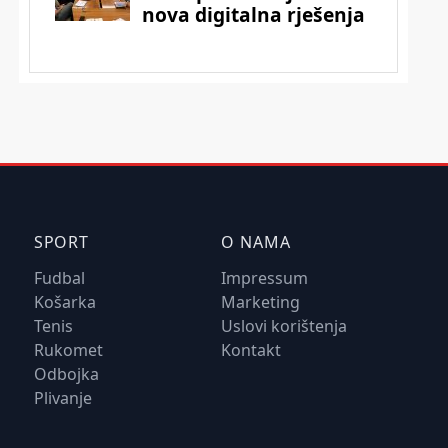
SPORT
O NAMA
Fudbal
Impressum
Košarka
Marketing
Tenis
Uslovi korištenja
Rukomet
Kontakt
Odbojka
Plivanje