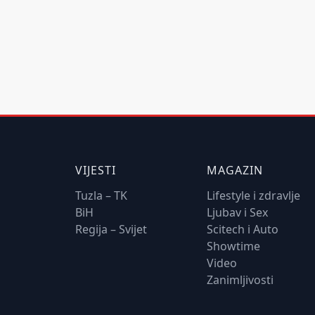
VIJESTI
MAGAZIN
Tuzla – TK
Lifestyle i zdravlje
BiH
Ljubav i Sex
Regija – Svijet
Scitech i Auto
Showtime
Video
Zanimljivosti