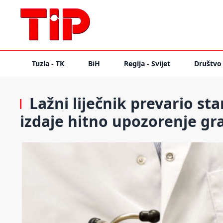
Tuzla - TK
BiH
Regija - Svijet
Društvo
Lažni liječnik prevario star
izdaje hitno upozorenje g