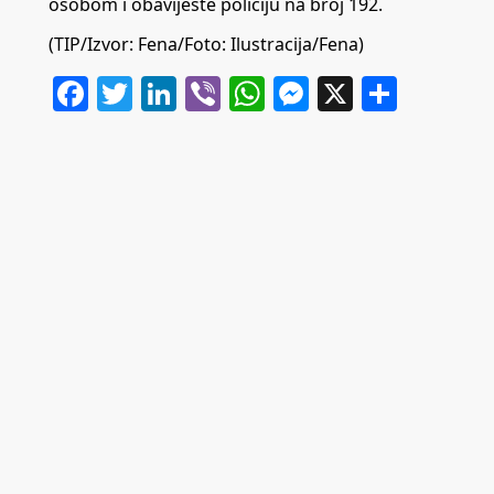
osobom i obavijeste policiju na broj 192.
(TIP/Izvor: Fena/Foto: Ilustracija/Fena)
Facebook
Twitter
LinkedIn
Viber
WhatsApp
Messenger
X
Share