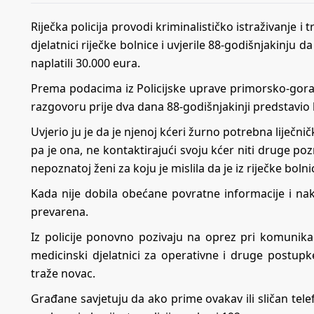
Riječka policija provodi kriminalističko istraživanje 
djelatnici riječke bolnice i uvjerile 88-godišnjakinju d
naplatili 30.000 eura.
Prema podacima iz Policijske uprave primorsko-gora
razgovoru prije dva dana 88-godišnjakinji predstavio ka
Uvjerio ju je da je njenoj kćeri žurno potrebna liječn
pa je ona, ne kontaktirajući svoju kćer niti druge 
nepoznatoj ženi za koju je mislila da je iz riječke boln
Kada nije dobila obećane povratne informacije i nak
prevarena.
Iz policije ponovno pozivaju na oprez pri komunikac
medicinski djelatnici za operativne i druge postupke
traže novac.
Građane savjetuju da ako prime ovakav ili sličan t