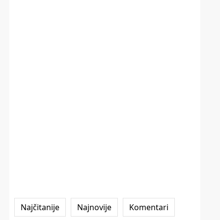
Najčitanije
Najnovije
Komentari