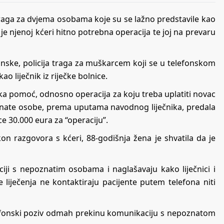
i traga za dvjema osobama koje su se lažno predstavile kao
a je njenoj kćeri hitno potrebna operacija te joj na prevaru
nske, policija traga za muškarcem koji se u telefonskom
o liječnik iz riječke bolnice.
ička pomoć, odnosno operacija za koju treba uplatiti novac
poznate osobe, prema uputama navodnog liječnika, predala
ice 30.000 eura za “operaciju”.
on razgovora s kćeri, 88-godišnja žena je shvatila da je
iji s nepoznatim osobama i naglašavaju kako liječnici i
 liječenja ne kontaktiraju pacijente putem telefona niti
elefonski poziv odmah prekinu komunikaciju s nepoznatom