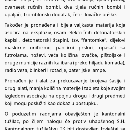
dvanaest ručnih bombi, dva tijela ručnih bombi i
upaljači, tromblonski dodatak, četiri lovačke puške.
Također je pronađena i bijela valjkasta materija koja
asocira na eksploziv, osam električnih detonatorskih
kapisli, detonatorski štapini, tzv. “fantomke”, dijelovi
maskirne uniforme, pancirni prsluci, opasači sa
futrolama, noževi, veća količina lovačke, pištoljske i
druge municije raznih kalibara (preko hiljadu komada),
radio veza, blinkeri i rotacije, baterijske lampe.
Pronađen je i alat za prekucavanje brojeva šasije i
drugi alati, manja količina materije i tableta koje svojim
izgledom asociraju na opojnu drogu i drugi predmeti
koji mogu poslužiti kao dokaz u postupku.
O poduzetim radnjama obaviješten je kantonalni
tužilac, po čijem nalogu će protiv uhapšenog S.H.
Kantonalnom tužilaštvu TK biti dostavljen Izvještaj sa