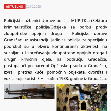
AKTUELNO
03.10.2025.
Policijski službenici Uprave policije MUP TK-a (Sektora
kriminalističke policije/Odsjeka za borbu protiv
zloupotrebe opojnih droga i Policijske uprave
Gradačac uz asistenciju Jedinice policije za specijalnu
podršku) su u okviru kontinuiranih aktivnosti na
suzbijanju i sprečavanju zloupotrebe opojnih droga i
drugih krivičnih djela, na području Gradačca,
postupajući po naredbi Općinskog suda u Gradačcu,
izvršili pretres kuće, pomoćnih objekata, dvorišta i
vozila koje koristi S.H., rođen 1988. godine iz Gradačca.