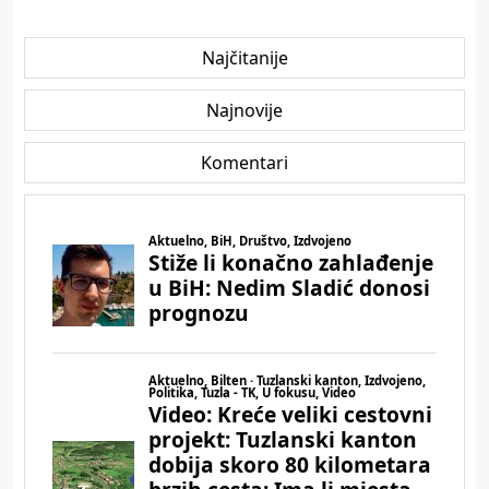
Najčitanije
Najnovije
Komentari