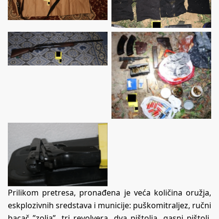
Prilikom pretresa, pronađena je veća količina oružja,
eskplozivnih sredstava i municije: puškomitraljez, ručni
bacač ”zolja”, tri revolvera, dva pištolja, gasni pištolj,