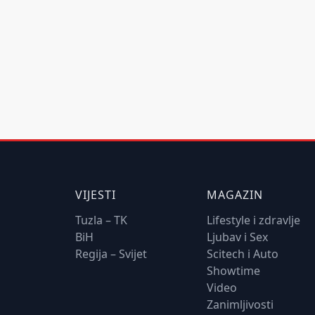
VIJESTI
MAGAZIN
Tuzla – TK
Lifestyle i zdravlje
BiH
Ljubav i Sex
Regija – Svijet
Scitech i Auto
Showtime
Video
Zanimljivosti