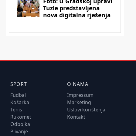
SPORT
O NAMA
Fudbal
Impressum
Košarka
Marketing
Tenis
Uslovi korištenja
Rukomet
Kontakt
Odbojka
Plivanje