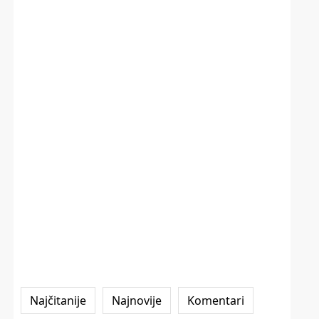
Najčitanije
Najnovije
Komentari