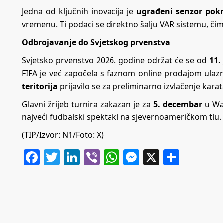
Jedna od ključnih inovacija je
ugrađeni senzor pok
vremenu. Ti podaci se direktno šalju VAR sistemu, či
Odbrojavanje do Svjetskog prvenstva
Svjetsko prvenstvo 2026. godine održat će se od
11.
FIFA je već započela s faznom online prodajom ulazn
teritorija
prijavilo se za preliminarno izvlačenje karat
Glavni žrijeb turnira zakazan je za
5. decembar
u Was
najveći fudbalski spektakl na sjevernoameričkom tlu.
(TIP/Izvor: N1/Foto: X)
Facebook
Twitter
LinkedIn
Viber
WhatsApp
Messenger
X
Share