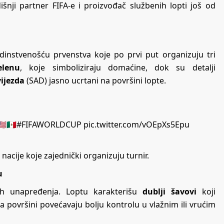
šnji partner FIFA-e i proizvođač službenih lopti još od
 jedinstvenošću prvenstva koje po prvi put organizuju tri
elenu
, koje simboliziraju domaćine, dok su detalji
vijezda
(SAD) jasno ucrtani na površini lopte.
🇸🇲🇽​
#FIFAWORLDCUP
pic.twitter.com/vOEpXs5Epu
i nacije koje zajednički organizuju turnir.
u
kih unapređenja. Loptu karakterišu
dublji šavovi
koji
a površini povećavaju bolju kontrolu u vlažnim ili vrućim