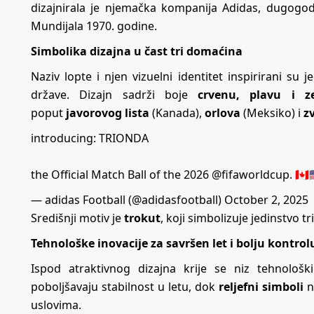
dizajnirala je njemačka kompanija Adidas, dugogodi
Mundijala 1970. godine.
Simbolika dizajna u čast tri domaćina
Naziv lopte i njen vizuelni identitet inspirirani su
države. Dizajn sadrži boje
crvenu, plavu i z
poput
javorovog lista
(Kanada),
orlova
(Meksiko) i
z
introducing: TRIONDA ​
the Official Match Ball of the 2026
@fifaworldcup
. 🇨🇦
— adidas Football (@adidasfootball)
October 2, 2025
Središnji motiv je
trokut
, koji simbolizuje jedinstvo tr
Tehnološke inovacije za savršen let i bolju kontrol
Ispod atraktivnog dizajna krije se niz tehnološ
poboljšavaju stabilnost u letu, dok
reljefni simboli
n
uslovima.