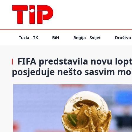
Tuzla - TK
BiH
Regija - Svijet
Društvo
FIFA predstavila novu lop
posjeduje nešto sasvim m