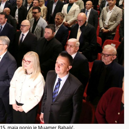
 15. maja ponio je Muamer Babajić.