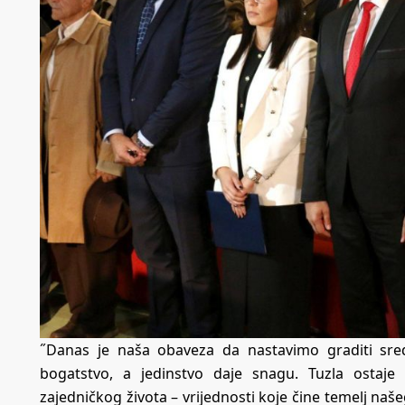
˝Danas je naša obaveza da nastavimo graditi sredi
bogatstvo, a jedinstvo daje snagu. Tuzla ostaje
zajedničkog života – vrijednosti koje čine temelj naš