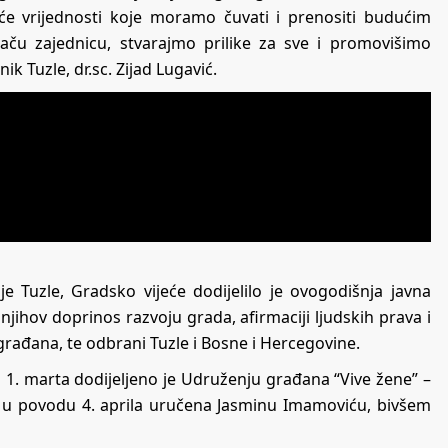
će vrijednosti koje moramo čuvati i prenositi budućim
ču zajednicu, stvarajmo prilike za sve i promovišimo
nik Tuzle, dr.sc. Zijad Lugavić.
e Tuzle, Gradsko vijeće dodijelilo je ovogodišnja javna
jihov doprinos razvoju grada, afirmaciji ljudskih prava i
 građana, te odbrani Tuzle i Bosne i Hercegovine.
 1. marta dodijeljeno je Udruženju građana “Vive žene” –
elja u povodu 4. aprila uručena Jasminu Imamoviću, bivšem