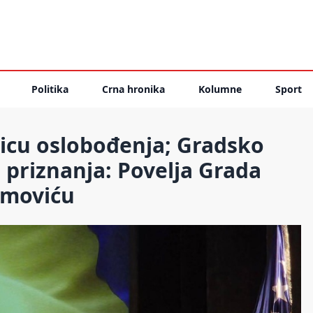
Politika
Crna hronika
Kolumne
Sport
njicu oslobođenja; Gradsko
a priznanja: Povelja Grada
amoviću