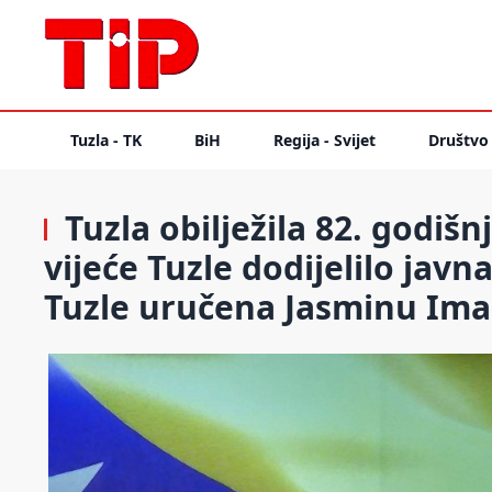
Tuzla - TK
BiH
Regija - Svijet
Društvo
Tuzla obilježila 82. godiš
vijeće Tuzle dodijelilo javn
Tuzle uručena Jasminu Im