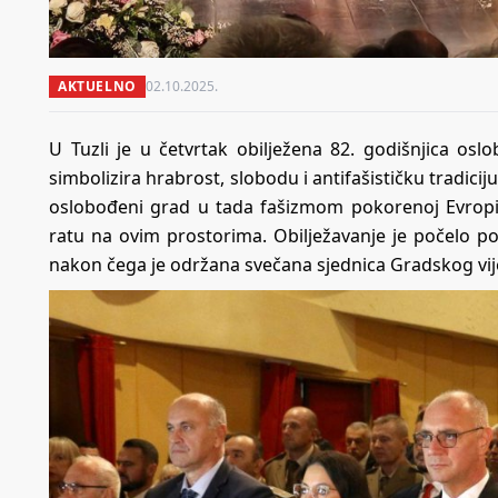
AKTUELNO
02.10.2025.
U Tuzli je u četvrtak obilježena 82. godišnjica o
simbolizira hrabrost, slobodu i antifašističku tradici
oslobođeni grad u tada fašizmom pokorenoj Evropi
ratu na ovim prostorima. Obilježavanje je počelo po
nakon čega je održana svečana sjednica Gradskog vij