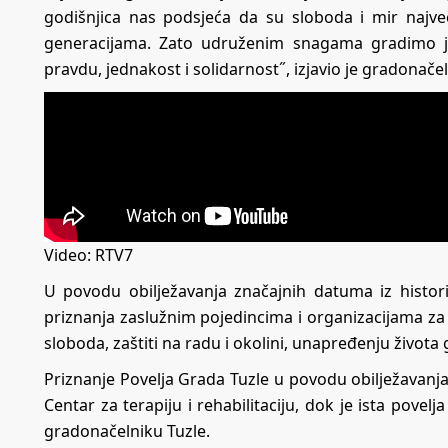
godišnjica nas podsjeća da su sloboda i mir najve
generacijama. Zato udruženim snagama gradimo ja
pravdu, jednakost i solidarnost˝, izjavio je gradonačel
Video: RTV7
U povodu obilježavanja značajnih datuma iz historij
priznanja zaslužnim pojedincima i organizacijama za n
sloboda, zaštiti na radu i okolini, unapređenju života
Priznanje Povelja Grada Tuzle u povodu obilježavanja
Centar za terapiju i rehabilitaciju, dok je ista pov
gradonačelniku Tuzle.