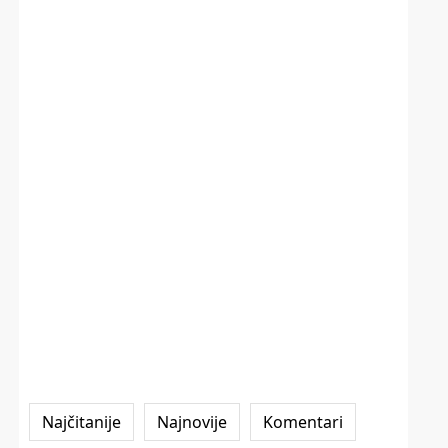
Najčitanije
Najnovije
Komentari