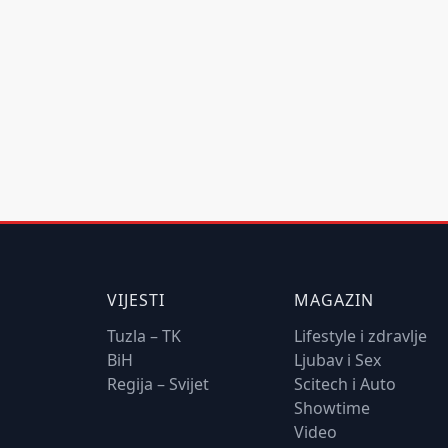
VIJESTI
MAGAZIN
Tuzla – TK
Lifestyle i zdravlje
BiH
Ljubav i Sex
Regija – Svijet
Scitech i Auto
Showtime
Video