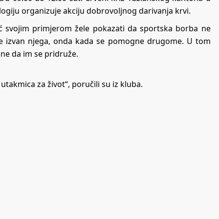
ologiju organizuje akciju dobrovoljnog darivanja krvi.
ić svojim primjerom žele pokazati da sportska borba ne
u se izvan njega, onda kada se pomogne drugome. U tom
ane da im se pridruže.
takmica za život“, poručili su iz kluba.