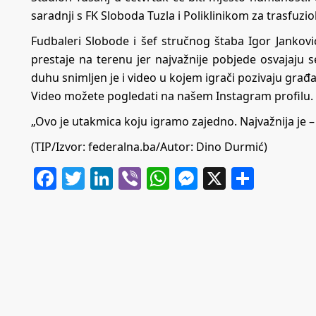
saradnji s FK Sloboda Tuzla i Poliklinikom za trasfuzi
Fudbaleri Slobode i šef stručnog štaba Igor Jankov
prestaje na terenu jer najvažnije pobjede osvajaj
duhu snimljen je i video u kojem igrači pozivaju građ
Video možete pogledati na našem Instagram profilu.
„Ovo je utakmica koju igramo zajedno. Najvažnija je – u
(TIP/Izvor: federalna.ba/Autor: Dino Durmić)
Facebook
Twitter
LinkedIn
Viber
WhatsApp
Messenger
X
Share