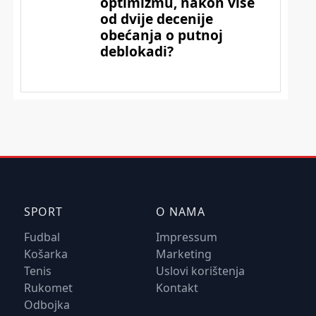
SPORT
O NAMA
Fudbal
Impressum
Košarka
Marketing
Tenis
Uslovi korištenja
Rukomet
Kontakt
Odbojka