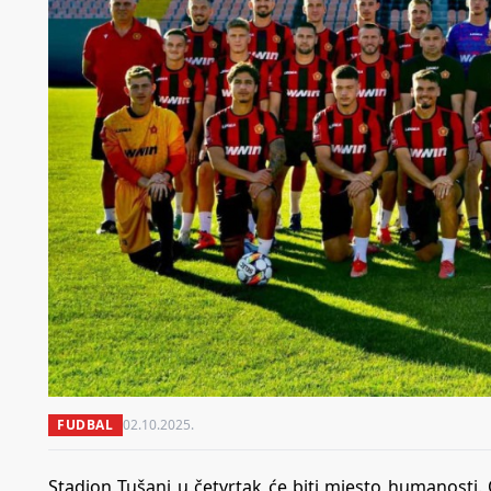
FUDBAL
02.10.2025.
Stadion Tušanj u četvrtak će biti mjesto humanosti.