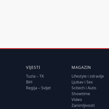
VIJESTI
MAGAZIN
Tuzla – TK
Lifestyle i zdravlje
BiH
Ljubav i Sex
Regija – Svijet
Scitech i Auto
Showtime
Video
Zanimljivosti