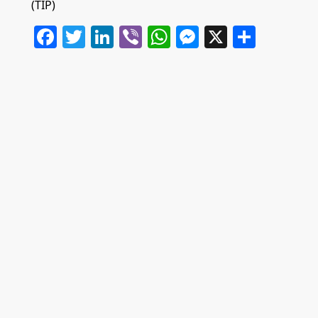
(TIP)
Facebook
Twitter
LinkedIn
Viber
WhatsApp
Messenger
X
Share