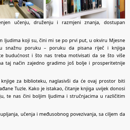
enjen učenju, druženju i razmjeni znanja, dostupan
m ljudima koji su, čini mi se po prvi put, u okviru Mjesne
lju snažnu poruku – poruku da pisana riječ i knjiga
ste budućnost i što nas treba motivisati da se što više
a taj način zajedno gradimo još bolje i prosperitetnije
njige za biblioteku, naglasivši da će ovaj prostor biti
đane Tuzle. Kako je istakao, čitanje knjiga uvijek donosi
 te nas čini boljim ljudima i stručnjacima u različitim
kupljanja, učenja i međusobnog povezivanja, sa ciljem da