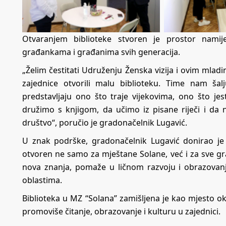
Otvaranjem biblioteke stvoren je prostor namij
građankama i građanima svih generacija.
„Želim čestitati Udruženju Ženska vizija i ovim mladi
zajednice otvorili malu biblioteku. Time nam ša
predstavljaju ono što traje vijekovima, ono što je
družimo s knjigom, da učimo iz pisane riječi i da n
društvo“, poručio je gradonačelnik Lugavić.
U znak podrške, gradonačelnik Lugavić donirao je k
otvoren ne samo za mještane Solane, već i za sve gra
nova znanja, pomaže u ličnom razvoju i obrazovanju,
oblastima.
Biblioteka u MZ “Solana” zamišljena je kao mjesto o
promoviše čitanje, obrazovanje i kulturu u zajednici.