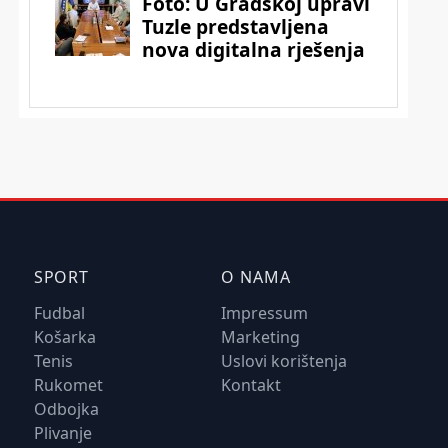
SPORT
O NAMA
Fudbal
Impressum
Košarka
Marketing
Tenis
Uslovi korištenja
Rukomet
Kontakt
Odbojka
Plivanje