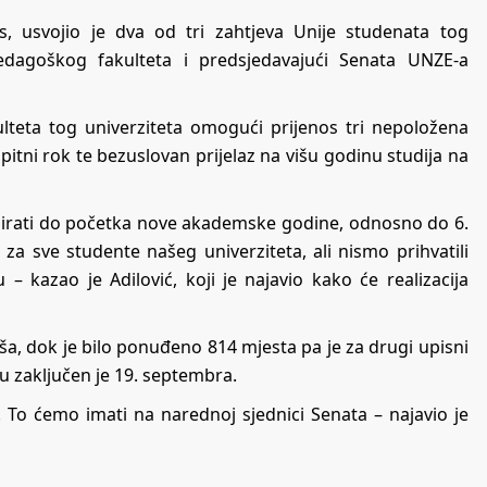
as, usvojio je dva od tri zahtjeva Unije studenata tog
pedagoškog fakulteta i predsjedavajući Senata UNZE-a
ulteta tog univerziteta omogući prijenos tri nepoložena
spitni rok te bezuslovan prijelaz na višu godinu studija na
alizirati do početka nove akademske godine, odnosno do 6.
 za sve studente našeg univerziteta, ali nismo prihvatili
 kazao je Adilović, koji je najavio kako će realizacija
, dok je bilo ponuđeno 814 mjesta pa je za drugi upisni
u zaključen je 19. septembra.
 To ćemo imati na narednoj sjednici Senata – najavio je