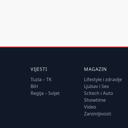
VIJESTI
MAGAZIN
Tuzla – TK
Lifestyle i zdravlje
BiH
Ljubav i Sex
Regija – Svijet
Scitech i Auto
Showtime
Video
Zanimljivosti