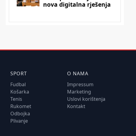
SPORT
O NAMA
Fudbal
Impressum
Košarka
Marketing
Tenis
Uslovi korištenja
Rukomet
Kontakt
Odbojka
Plivanje