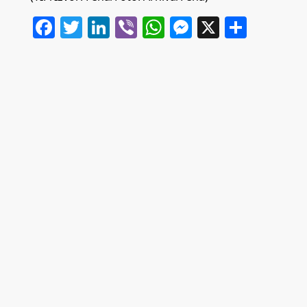
Facebook
Twitter
LinkedIn
Viber
WhatsApp
Messenger
X
Share