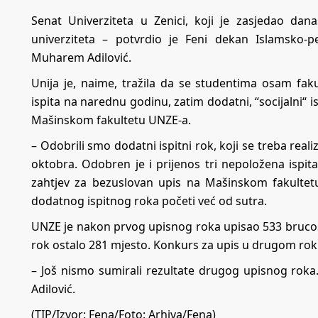
Senat Univerziteta u Zenici, koji je zasjedao dan
univerziteta – potvrdio je Feni dekan Islamsko-
Muharem Adilović.
Unija je, naime, tražila da se studentima osam fak
ispita na narednu godinu, zatim dodatni, “socijalni“ i
Mašinskom fakultetu UNZE-a.
– Odobrili smo dodatni ispitni rok, koji se treba re
oktobra. Odobren je i prijenos tri nepoložena ispita
zahtjev za bezuslovan upis na Mašinskom fakultetu –
dodatnog ispitnog roka početi već od sutra.
UNZE je nakon prvog upisnog roka upisao 533 brucoša
rok ostalo 281 mjesto. Konkurs za upis u drugom rok
– Još nismo sumirali rezultate drugog upisnog roka.
Adilović.
(TIP/Izvor: Fena/Foto: Arhiva/Fena)