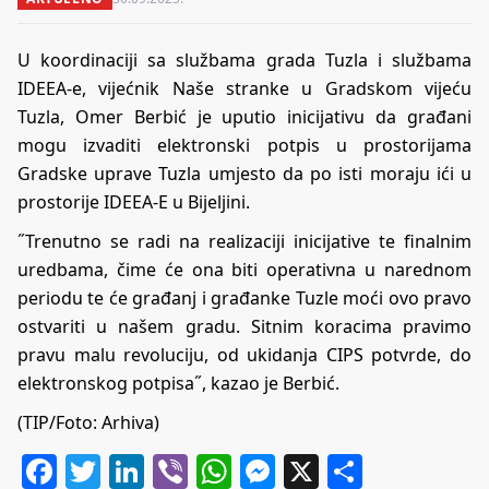
U koordinaciji sa službama grada Tuzla i službama
IDEEA-e, vijećnik Naše stranke u Gradskom vijeću
Tuzla, Omer Berbić je uputio inicijativu da građani
mogu izvaditi elektronski potpis u prostorijama
Gradske uprave Tuzla umjesto da po isti moraju ići u
prostorije IDEEA-E u Bijeljini.
˝Trenutno se radi na realizaciji inicijative te finalnim
uredbama, čime će ona biti operativna u narednom
periodu te će građanj i građanke Tuzle moći ovo pravo
ostvariti u našem gradu. Sitnim koracima pravimo
pravu malu revoluciju, od ukidanja CIPS potvrde, do
elektronskog potpisa˝, kazao je Berbić.
(TIP/Foto: Arhiva)
Facebook
Twitter
LinkedIn
Viber
WhatsApp
Messenger
X
Share