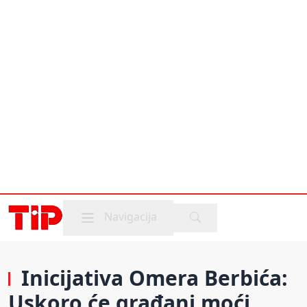
Mobile menu
Navigacija
Inicijativa Omera Berbića:
Uskoro će građani moći