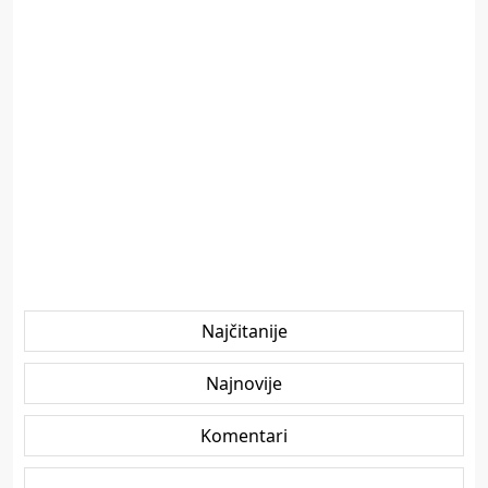
Najčitanije
Najnovije
Komentari