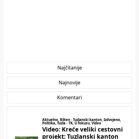
Najčitanije
Najnovije
Komentari