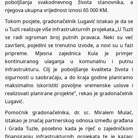
poboljšanja svakodnevnog života stanovnika, a
njegova ukupna vrijednost iznosi 65 000 KM.
Tokom posjete, gradonačelnik Lugavić istakao je da se
u Tuzli realizuje više infrastrukturnih projekata.„U Tuzli
se radi ogroman broj putnih pravaca. Neki su već
završeni, pojedini se trenutno izvode, a novi su u fazi
pripreme. Mjesna zajednica Kula je primjer
kontinuiranog ulaganja u komunalnu i putnu
infrastrukturu. Cilj je poboljšanje kvaliteta života i
sigurnosti u saobraćaju, a do kraja godine planiramo
maksimalno iskoristiti povoljne vremenske uslove i
realizovati planirane projekte”, rekao je gradonačelnik
Lugavić.
Pomoćnik gradonačelnika, dr. sc. Miralem Mulać,
istakao je značaj partnerskog odnosa između građana
i Grada Tuzle, posebno kada je riječ o zajedničkom
finansiranju infrastrukturnih projekata te je kazao: