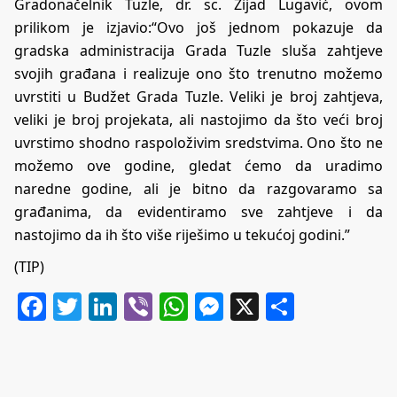
Gradonačelnik Tuzle, dr. sc. Zijad Lugavić, ovom
prilikom je izjavio:“Ovo još jednom pokazuje da
gradska administracija Grada Tuzle sluša zahtjeve
svojih građana i realizuje ono što trenutno možemo
uvrstiti u Budžet Grada Tuzle. Veliki je broj zahtjeva,
veliki je broj projekata, ali nastojimo da što veći broj
uvrstimo shodno raspoloživim sredstvima. Ono što ne
možemo ove godine, gledat ćemo da uradimo
naredne godine, ali je bitno da razgovaramo sa
građanima, da evidentiramo sve zahtjeve i da
nastojimo da ih što više riješimo u tekućoj godini.”
(TIP)
Facebook
Twitter
LinkedIn
Viber
WhatsApp
Messenger
X
Share