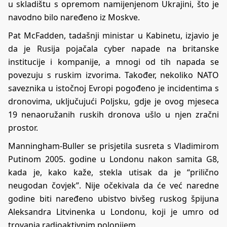
u skladištu s opremom namijenjenom Ukrajini, što je
navodno bilo naređeno iz Moskve.
Pat McFadden, tadašnji ministar u Kabinetu, izjavio je
da je Rusija pojačala cyber napade na britanske
institucije i kompanije, a mnogi od tih napada se
povezuju s ruskim izvorima. Također, nekoliko NATO
saveznika u istočnoj Evropi pogođeno je incidentima s
dronovima, uključujući Poljsku, gdje je ovog mjeseca
19 nenaoružanih ruskih dronova ušlo u njen zračni
prostor.
Manningham-Buller se prisjetila susreta s Vladimirom
Putinom 2005. godine u Londonu nakon samita G8,
kada je, kako kaže, stekla utisak da je “prilično
neugodan čovjek”. Nije očekivala da će već naredne
godine biti naređeno ubistvo bivšeg ruskog špijuna
Aleksandra Litvinenka u Londonu, koji je umro od
trovanja radioaktivnim polonijem.