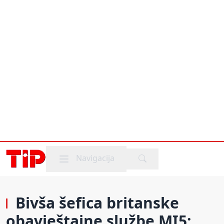
Mobile menu
Navigacija
Bivša šefica britanske
obavještajne službe MI5: