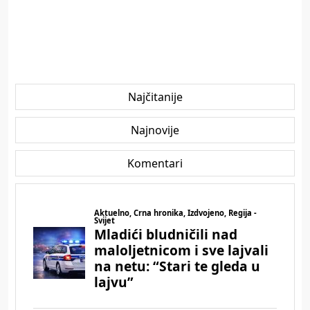
Najčitanije
Najnovije
Komentari