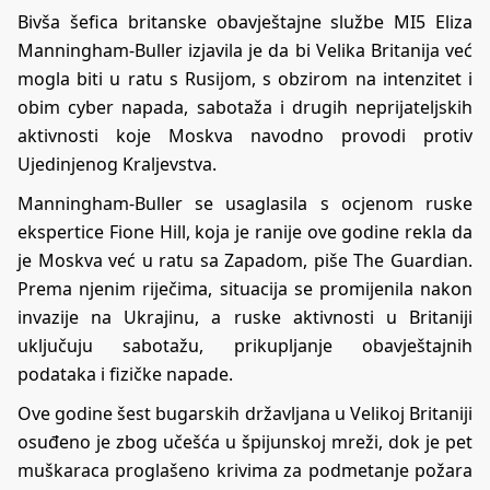
Bivša šefica britanske obavještajne službe MI5 Eliza
Manningham-Buller izjavila je da bi Velika Britanija već
mogla biti u ratu s Rusijom, s obzirom na intenzitet i
obim cyber napada, sabotaža i drugih neprijateljskih
aktivnosti koje Moskva navodno provodi protiv
Ujedinjenog Kraljevstva.
Manningham-Buller se usaglasila s ocjenom ruske
ekspertice Fione Hill, koja je ranije ove godine rekla da
je Moskva već u ratu sa Zapadom, piše The Guardian.
Prema njenim riječima, situacija se promijenila nakon
invazije na Ukrajinu, a ruske aktivnosti u Britaniji
uključuju sabotažu, prikupljanje obavještajnih
podataka i fizičke napade.
Ove godine šest bugarskih državljana u Velikoj Britaniji
osuđeno je zbog učešća u špijunskoj mreži, dok je pet
muškaraca proglašeno krivima za podmetanje požara