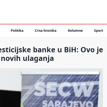
Politika
Crna hronika
Kolumne
Sport
sticijske banke u BiH: Ovo je
e novih ulaganja