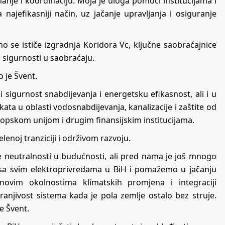
znanje i koordinaciju. Moja je uloga pomoći institucijama i
 najefikasniji način, uz jačanje upravljanja i osiguranje
 se ističe izgradnja Koridora Vc, ključne saobraćajnice
 sigurnosti u saobraćaju.
 je Švent.
i sigurnost snabdijevanja i energetsku efikasnost, ali i u
kata u oblasti vodosnabdijevanja, kanalizacije i zaštite od
ropskom unijom i drugim finansijskim institucijama.
elenoj tranziciji i održivom razvoju.
e neutralnosti u budućnosti, ali pred nama je još mnogo
sa svim elektroprivredama u BiH i pomažemo u jačanju
novim okolnostima klimatskih promjena i integraciji
 ranjivost sistema kada je pola zemlje ostalo bez struje.
je Švent.