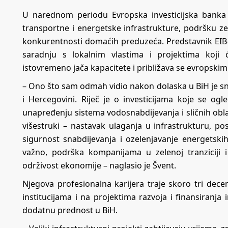
U narednom periodu Evropska investicijska banka (
transportne i energetske infrastrukture, podršku zele
konkurentnosti domaćih preduzeća. Predstavnik EIB-a
saradnju s lokalnim vlastima i projektima koji 
istovremeno jača kapacitete i približava se evropski
– Ono što sam odmah vidio nakon dolaska u BiH je sna
i Hercegovini. Riječ je o investicijama koje se og
unapređenju sistema vodosnabdijevanja i sličnih oblas
višestruki – nastavak ulaganja u infrastrukturu, p
sigurnost snabdijevanja i ozelenjavanje energetskih
važno, podrška kompanijama u zelenoj tranziciji 
održivost ekonomije – naglasio je Švent.
Njegova profesionalna karijera traje skoro tri dec
institucijama i na projektima razvoja i finansiranja 
dodatnu prednost u BiH.