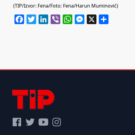
(TIP/Izvor: Fena/Foto: Fena/Harun Muminović)
Facebook
Twitter
LinkedIn
Viber
WhatsApp
Messenger
X
Share