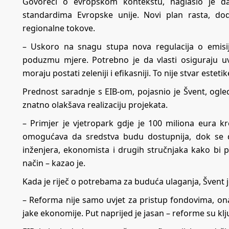
Govoreći o evropskom kontekstu, naglasio je da
standardima Evropske unije. Novi plan rasta, do
regionalne tokove.
– Uskoro na snagu stupa nova regulacija o emisij
poduzmu mjere. Potrebno je da vlasti osiguraju uvj
moraju postati zeleniji i efikasniji. To nije stvar este
Prednost saradnje s EIB-om, pojasnio je Švent, ogle
znatno olakšava realizaciju projekata.
– Primjer je vjetropark gdje je 100 miliona eura 
omogućava da sredstva budu dostupnija, dok se 
inženjera, ekonomista i drugih stručnjaka kako bi pro
način – kazao je.
Kada je riječ o potrebama za buduća ulaganja, Švent 
– Reforma nije samo uvjet za pristup fondovima, ona j
jake ekonomije. Put naprijed je jasan – reforme su ključ