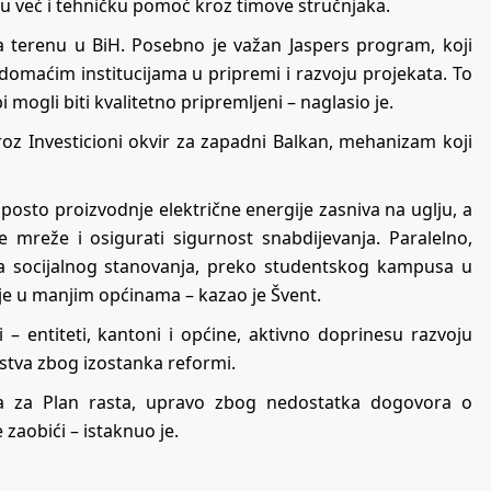
u već i tehničku pomoć kroz timove stručnjaka.
 na terenu u BiH. Posebno je važan Jaspers program, koji
 domaćim institucijama u pripremi i razvoju projekata. To
mogli biti kvalitetno pripremljeni – naglasio je.
oz Investicioni okvir za zapadni Balkan, mehanizam koji
0 posto proizvodnje električne energije zasniva na uglju, a
ne mreže i osigurati sigurnost snabdijevanja. Paralelno,
ama socijalnog stanovanja, preko studentskog kampusa u
ije u manjim općinama – kazao je Švent.
 – entiteti, kantoni i općine, aktivno doprinesu razvoju
dstva zbog izostanka reformi.
ta za Plan rasta, upravo zbog nedostatka dogovora o
zaobići – istaknuo je.