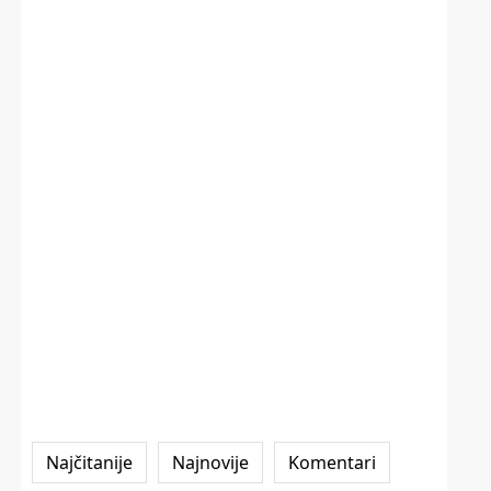
Najčitanije
Najnovije
Komentari