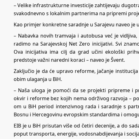
– Velike infrastrukturne investicije zahtijevaju dugo
svakodnevno s lokalnim partnerima na pripremi projek
Kao primjer konkretne saradnje u Sarajevu naveo je 
– Nabavka novih tramvaja i autobusa već je vidljiva, a
radimo na Sarajevskoj Net Zero inicijativi. Svi zna
Ova inicijativa ima cilj da grad učini ekološki prihv
predstoje važni naredni koraci – naveo je Švent.
Zaključio je da će upravo reforme, jačanje institucij
obim ulaganja u BiH.
– Naša uloga je pomoći da se projekti pripreme i p
okvir i reforme bez kojih nema održivog razvoja – po
om u BiH period intenzivnog rada i saradnje s partner
Bosnu i Hercegovinu evropskim standardima i omogućit
EIB je u BiH prisutan više od četiri decenije, a do sada
poput transporta, energije, vodosnabdijevanja i socija