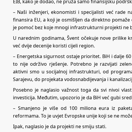
EIB, kako je dodao, ne pruža samo finansijsku podršk
– Naši inženjeri, ekonomisti i specijalisti već rade
finansira EU, a koji je osmišljen da direktno pomaže
je pomoć bez koje mnogi infrastrukturni projekti ne bi 
U narednim godinama, Švent očekuje nove prilike kr
već dvije decenije koristi cijeli region.
– Energetska sigurnost ostaje prioritet. BiH i dalje 6
to nije održivo rješenje. Potrebno je razvijati zele
aktivni smo u socijalnoj infrastrukturi, od progr
Sarajevu, do projekata vodosnabdijevanja i kanalizac
Posebno je naglasio važnost toga da svi nivoi vlasti
investicija. Međutim, upozorio je da BiH već gubi sre
– Smanjeno je više od 100 miliona eura iz pake
reformama. To je uvjet Evropske unije koji se ne može 
Ipak, naglasio je da projekti ne smiju stati.