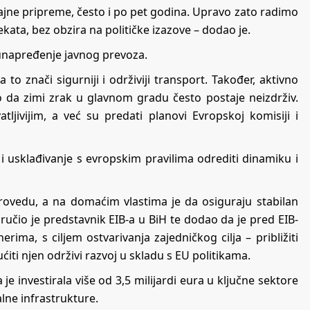
trajne pripreme, često i po pet godina. Upravo zato radimo
ata, bez obzira na političke izazove – dodao je.
unapređenje javnog prevoza.
 to znači sigurniji i održiviji transport. Također, aktivno
mo da zimi zrak u glavnom gradu često postaje neizdrživ.
atljivijim, a već su predati planovi Evropskoj komisiji i
a i usklađivanje s evropskim pravilima odrediti dinamiku i
rovedu, a na domaćim vlastima je da osiguraju stabilan
ručio je predstavnik EIB-a u BiH te dodao da je pred EIB-
ima, s ciljem ostvarivanja zajedničkog cilja – približiti
i njen održivi razvoj u skladu s EU politikama.
 je investirala više od 3,5 milijardi eura u ključne sektore
lne infrastrukture.