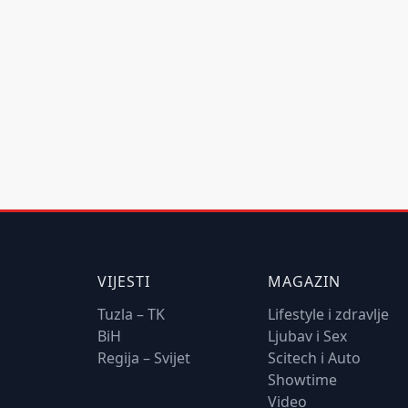
VIJESTI
MAGAZIN
Tuzla – TK
Lifestyle i zdravlje
BiH
Ljubav i Sex
Regija – Svijet
Scitech i Auto
Showtime
Video