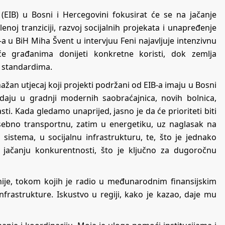
EIB) u Bosni i Hercegovini fokusirat će se na jačanje
noj tranziciji, razvoj socijalnih projekata i unapređenje
 u BiH Miha Švent u intervjuu Feni najavljuje intenzivnu
će građanima donijeti konkretne koristi, dok zemlja
m standardima.
žan utjecaj koji projekti podržani od EIB-a imaju u Bosni
ledaju u gradnji modernih saobraćajnica, novih bolnica,
ti. Kada gledamo unaprijed, jasno je da će prioriteti biti
osebno transportnu, zatim u energetiku, uz naglasak na
 sistema, u socijalnu infrastrukturu, te, što je jednako
i jačanju konkurentnosti, što je ključno za dugoročnu
enije, tokom kojih je radio u međunarodnim finansijskim
infrastrukture. Iskustvo u regiji, kako je kazao, daje mu