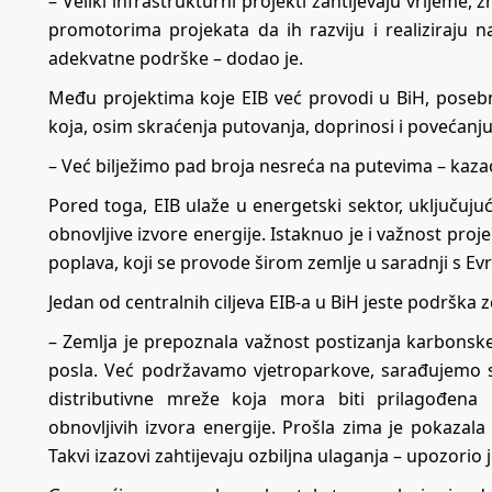
– Veliki infrastrukturni projekti zahtijevaju vrijeme, 
promotorima projekata da ih razviju i realiziraju na
adekvatne podrške – dodao je.
Među projektima koje EIB već provodi u BiH, posebno
koja, osim skraćenja putovanja, doprinosi i povećanju
– Već bilježimo pad broja nesreća na putevima – kazao
Pored toga, EIB ulaže u energetski sektor, uključujuć
obnovljive izvore energije. Istaknuo je i važnost proje
poplava, koji se provode širom zemlje u saradnji s Ev
Jedan od centralnih ciljeva EIB-a u BiH jeste podrška z
– Zemlja je prepoznala važnost postizanja karbonsk
posla. Već podržavamo vjetroparkove, sarađujemo 
distributivne mreže koja mora biti prilagođena 
obnovljivih izvora energije. Prošla zima je pokazala
Takvi izazovi zahtijevaju ozbiljna ulaganja – upozorio 