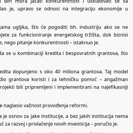
 BiH mora jačati konkurentnost i usklađivati se sa
dao je, upravo se odnosi na integraciju ekonomije u
ama ugljika, što će pogoditi bh. industriju ako se ne
ete za funkcioniranje energetskog tržišta, dok biznisi
tike, nego pitanje konkurentnosti – istaknuo je.
da se u kombinaciji kredita i bespovratnih grantova, što
kredita dopunjeno s oko 40 miliona grantova. Taj model
dio grantova koristi i za tehničku pomoć – angažman
jekti bili pripremljeni i implementirani na najefikasniji
je naglasio važnost provođenja reformi.
e osnov za jake institucije, a bez jakih institucija nema
 za razvoj i privlačenje novih investicija – poručio je.