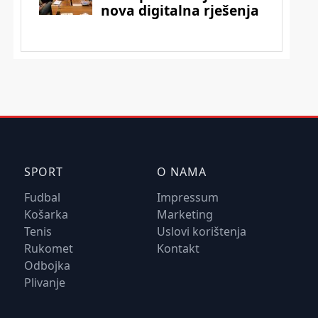
SPORT
O NAMA
Fudbal
Impressum
Košarka
Marketing
Tenis
Uslovi korištenja
Rukomet
Kontakt
Odbojka
Plivanje