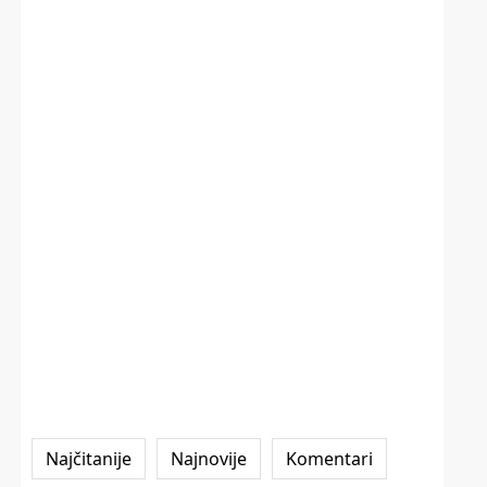
Najčitanije
Najnovije
Komentari