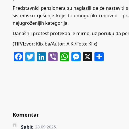
Predstavnici penzionera su naglasili da će nastaviti 
sistemsko rješenje koje bi omogućilo redovno i prav
najugroženijih kategorija.
Današnji protest protekao je mirno, uz poruku da pen
(TIP/Izvor:
Klix.ba
/Autor: A.K./Foto: Klix)
Facebook
Twitter
LinkedIn
Viber
WhatsApp
Messenger
X
Share
Komentar
Sabit
28.09.2025.