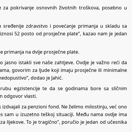
ne za pokrivanje osnovnih životnih troškova, posebno u
m sređenije zdravstvo i povećanje primanja u skladu sa
 iznosi 52 posto od prosječne plate”, kazao nam je jedan
je primanja na dvije prosječne plate.
 jasno istakli sve naše zahtjeve. Ovdje je važno reći da
ama, govorim za ljude koji imaju prosječne ili minimalne
 nedopustivo”, dodao je Jahić.
 rubu egzistencije te da se godinama bore sa sličnim
n odgovor vlasti.
k izdvajali za penzioni fond. Ne želimo milostinju, već ono
s sam u izuzetno teškoj situaciji. Među nama ovdje ima
 za lijekove. To je tragično”, poručio je jedan od učesnika