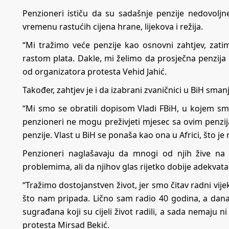
Penzioneri ističu da su sadašnje penzije nedovolj
vremenu rastućih cijena hrane, lijekova i režija.
“Mi tražimo veće penzije kao osnovni zahtjev, zati
rastom plata. Dakle, mi želimo da prosječna penzija
od organizatora protesta Vehid Jahić.
Također, zahtjev je i da izabrani zvaničnici u BiH sman
“Mi smo se obratili dopisom Vladi FBiH, u kojem smo
penzioneri ne mogu preživjeti mjesec sa ovim penzij
penzije. Vlast u BiH se ponaša kao ona u Africi, što je
Penzioneri naglašavaju da mnogi od njih žive na
problemima, ali da njihov glas rijetko dobije adekvata
“Tražimo dostojanstven život, jer smo čitav radni vije
što nam pripada. Lično sam radio 40 godina, a dana
sugrađana koji su cijeli život radili, a sada nemaju ni
protesta Mirsad Bekić.