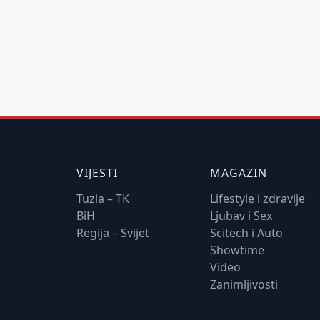
VIJESTI
MAGAZIN
Tuzla – TK
Lifestyle i zdravlje
BiH
Ljubav i Sex
Regija – Svijet
Scitech i Auto
Showtime
Video
Zanimljivosti