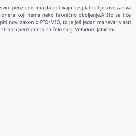
i svim penzionerima da dobivaju besplatno lijekove za sva
nzionera koji nema neko hronićno oboljenje.A što se tiće
piti novi zakon o PIO/MIO, to je još jedan manevar vlasti
ost stranci penzionera na čelu sa g. Vehidom Jahićem.