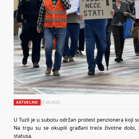
AKTUELNO
27.09.2025.
U Tuzli je u subotu održan protest penzionera koji s
Na trgu su se okupili građani treće životne dobi, z
statusa.