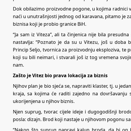
Dok obilazimo proizvodne pogone, u kojima radnici vr
naći u unutrašnjosti jednog od karavana, pitamo je zaš
biznisa koji je probio granice BiH.
“Ja sam iz Viteza”, ali ta činjenica nije bila presudn
nastavlja: “Poznato je da su u Vitezu, još u doba b
Princip Seljo, tvornica za proizvodnju eksploziva, te 
koji su bili neimari, i stvarali još iz tog vremena sv
nam.
Zašto je Vitez bio prava lokacija za biznis
Njihov plan je bio sjeća se, napraviti klaster, tj. u je
kraja, sa kojima će raditi zajedno na dovršavanju 
ukorijenjena u njihov biznis.
Njen suprug, tvorac cijele ideje i dugogodišnji brodo
posla: dizajn. Brod koji nastaje u njihovom pogonu sast
“Nakon što suprug napravi kalup broda, da bi on b