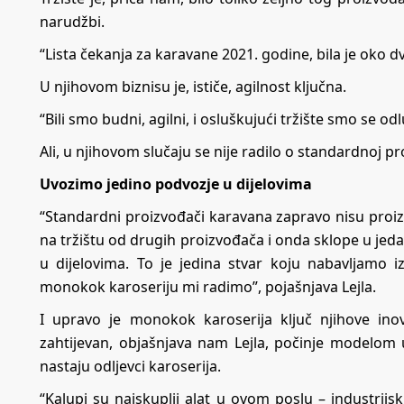
narudžbi.
“Lista čekanja za karavane 2021. godine, bila je oko dvi
U njihovom biznisu je, ističe, agilnost ključna.
“Bili smo budni, agilni, i osluškujući tržište smo se od
Ali, u njihovom slučaju se nije radilo o standardnoj pr
Uvozimo jedino podvozje u dijelovima
“Standardni proizvođači karavana zapravo nisu proizv
na tržištu od drugih proizvođača i onda sklope u je
u dijelovima. To je jedina stvar koju nabavljamo 
monokok karoseriju mi radimo”, pojašnjava Lejla.
I upravo je monokok karoserija ključ njihove ino
zahtijevan, objašnjava nam Lejla, počinje modelom 
nastaju odljevci karoserija.
“Kalupi su najskuplji alat u ovom poslu – industrijs