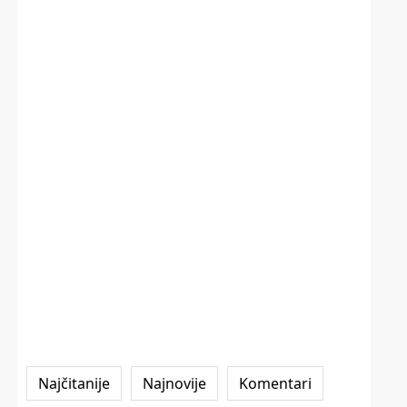
Najčitanije
Najnovije
Komentari