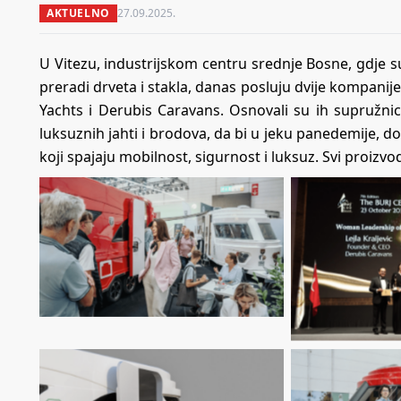
AKTUELNO
27.09.2025.
U Vitezu, industrijskom centru srednje Bosne, gdje s
preradi drveta i stakla, danas posluju dvije kompanij
Yachts i Derubis Caravans. Osnovali su ih supružnici 
luksuznih jahti i brodova, da bi u jeku panedemije, do
koji spajaju mobilnost, sigurnost i luksuz. Svi proizvo