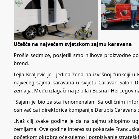
Učešće na najvećem svjetskom sajmu karavana
Prošle sedmice, posjetili smo njihove proizvodne pogo
brend.
Lejla Kraljević je i jedina žena na izvršnoj funkciji 
najvećeg sajma karavana u svijetu Caravan Salon D
zemalja. Među izlagačima je bila i Bosna i Hercegovin
“Sajam je bio zaista fenomenalan. Sa odličnim infor
osnivačica i direktorica kompanije Derubis Caravans 
„Naš cilj svake godine je da na sajmu sklopimo ug
zemljama. Ove godine interes su pokazale Francuska, Uk
početkom oktobra očekujemo i potpisivanje stratešk