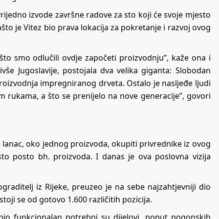
ijedno izvode završne radove za sto koji će svoje mjesto
to je Vitez bio prava lokacija za pokretanje i razvoj ovog
a što smo odlučili ovdje započeti proizvodnju”, kaže ona i
ivše Jugoslavije, postojala dva velika giganta: Slobodan
proizvodnja impregniranog drveta. Ostalo je nasljeđe ljudi
ojim rukama, a što se prenijelo na nove generacije”, govori
dan lanac, oko jednog proizvoda, okupiti privrednike iz ovog
sto posto bh. proizvoda. I danas je ova poslovna vizija
graditelj iz Rijeke, preuzeo je na sebe najzahtjevniji dio
oji se od gotovo 1.600 različitih pozicija.
io funkcionalan potrebni su dijelovi, poput pogonskih