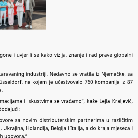
ne i uvjerili se kako vizija, znanje i rad prave globalni
u karavaning industriji. Nedavno se vratila iz Njemačke, sa
üsseldorf, na kojem je učestvovalo 760 kompanija iz 87
a.
macijama i iskustvima se vraćamo”, kaže Lejla Kraljević,
dodajući:
ovore sa novim distributerskim partnerima u različitim
rajina, Holandija, Belgija i Italija, a do kraja mjeseca i
ih ugovora.“