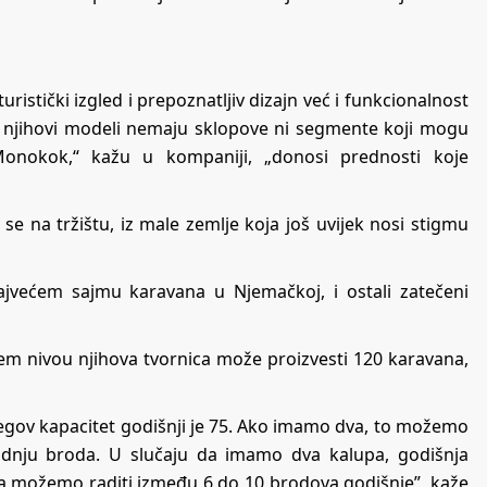
uristički izgled i prepoznatljiv dizajn već i funkcionalnost
a, njihovi modeli nemaju sklopove ni segmente koji mogu
Monokok,“ kažu u kompaniji, „donosi prednosti koje
se na tržištu, iz male zemlje koja još uvijek nosi stigmu
ajvećem sajmu karavana u Njemačkoj, i ostali zatečeni
jem nivou njihova tvornica može proizvesti 120 karavana,
jegov kapacitet godišnji je 75. Ako imamo dva, to možemo
odnju broda. U slučaju da imamo dva kalupa, godišnja
da možemo raditi između 6 do 10 brodova godišnje”, kaže