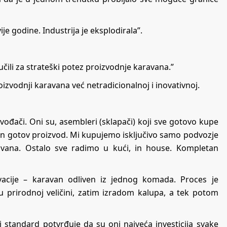
je godine. Industrija je eksplodirala”.
lučili za strateški potez proizvodnje karavana.”
oizvodnji karavana već netradicionalnoj i inovativnoj.
ođači. Oni su, asembleri (sklapači) koji sve gotovo kupe
dan gotov proizvod. Mi kupujemo isključivo samo podvozje
izvana. Ostalo sve radimo u kući, in house. Kompletan
vacije – karavan odliven iz jednog komada. Proces je
u prirodnoj veličini, zatim izradom kalupa, a tek potom
ki standard potvrđuje da su oni najveća investicija svake