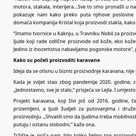
motora, stakala, interijera…Sve to smo pronašli u n
pokazuje nam kako preko puta njihove poslovne z
domaća kompanija Kristal koja proizvodi stakla, kako 
“Imamo tvornice u Kaknju, u Travniku Nobil za proiz
ljude koji rade odlične proizvode od kože, eko kože i
Jedino iz inozemstva nabavljamo pogonske motore”, p
Kako su počeli proizvoditi karavane
Ideja da se otisnu u biznis proizvodnje karavana, nije se
Kada je svijet stao zbog pandemije 2020. godine, za
„Jednostavno, sve je stalo,“ prisjeća se Lejla. I umjesto 
Projekt karavana, koji živi još od 2016. godine, č
prizemljeni, a ljudi žudjeli za putovanjima i druž
proizvodnju. „Shvatili smo da ljudima treba mobilnost,
putuju i ostanu slobodni,“ kaže ona.
Tržište je, priča nam, bilo toliko željno tog proizv