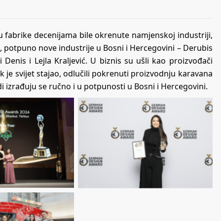
u fabrike decenijama bile okrenute namjenskoj industriji,
e, potpuno nove industrije u Bosni i Hercegovini – Derubis
Denis i Lejla Kraljević. U biznis su ušli kao proizvođači
k je svijet stajao, odlučili pokrenuti proizvodnju karavana
di izrađuju se ručno i u potpunosti u Bosni i Hercegovini.