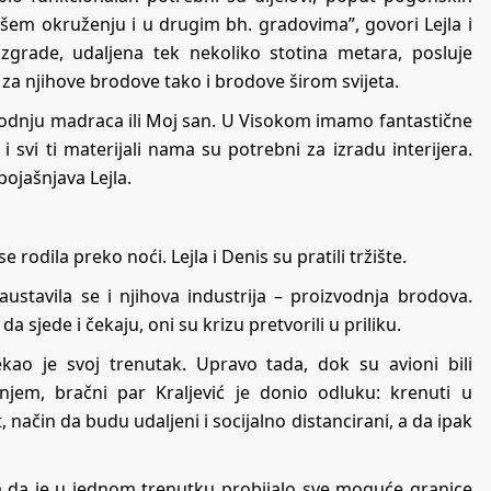
ašem okruženju i u drugim bh. gradovima”, govori Lejla i
grade, udaljena tek nekoliko stotina metara, posluje
za njihove brodove tako i brodove širom svijeta.
vodnju madraca ili Moj san. U Visokom imamo fantastične
 svi ti materijali nama su potrebni za izradu interijera.
ojašnjava Lejla.
 rodila preko noći. Lejla i Denis su pratili tržište.
ustavila se i njihova industrija – proizvodnja brodova.
da sjede i čekaju, oni su krizu pretvorili u priliku.
ekao je svoj trenutak. Upravo tada, dok su avioni bili
enjem, bračni par Kraljević je donio odluku: krenuti u
 način da budu udaljeni i socijalno distancirani, a da ipak
oda da je u jednom trenutku probijalo sve moguće granice