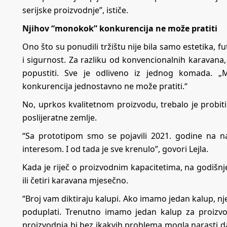
serijske proizvodnje”, ističe.
Njihov “monokok” konkurencija ne može pratiti
Ono što su ponudili tržištu nije bila samo estetika, fut
i sigurnost. Za razliku od konvencionalnih karavan
popustiti. Sve je odliveno iz jednog komada. „
konkurencija jednostavno ne može pratiti.“
No, uprkos kvalitetnom proizvodu, trebalo je probiti 
poslijeratne zemlje.
“Sa prototipom smo se pojavili 2021. godine na n
interesom. I od tada je sve krenulo”, govori Lejla.
Kada je riječ o proizvodnim kapacitetima, na godišn
ili četiri karavana mjesečno.
“Broj vam diktiraju kalupi. Ako imamo jedan kalup, n
poduplati. Trenutno imamo jedan kalup za proizv
proizvodnja bi bez ikakvih problema mogla narasti 