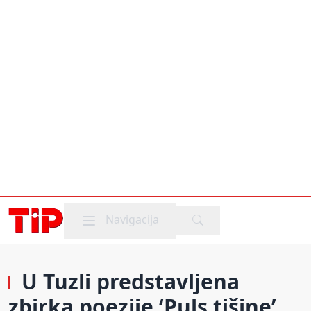
Mobile menu
Navigacija
U Tuzli predstavljena
zbirka poezije ‘Puls tišine’