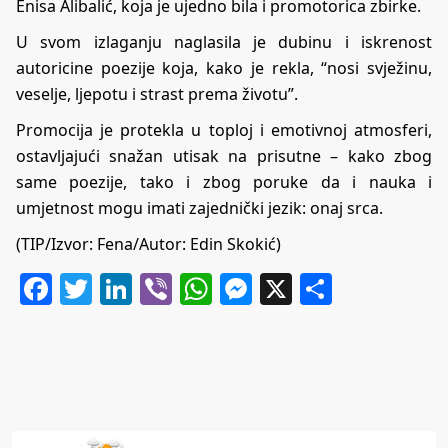
Enisa Alibalić, koja je ujedno bila i promotorica zbirke.
U svom izlaganju naglasila je dubinu i iskrenost
autoricine poezije koja, kako je rekla, “nosi svježinu,
veselje, ljepotu i strast prema životu”.
Promocija je protekla u toploj i emotivnoj atmosferi,
ostavljajući snažan utisak na prisutne – kako zbog
same poezije, tako i zbog poruke da i nauka i
umjetnost mogu imati zajednički jezik: onaj srca.
(TIP/Izvor: Fena/Autor: Edin Skokić)
Facebook
Twitter
LinkedIn
Viber
WhatsApp
Messenger
X
Share