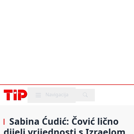
Mobile menu
Navigacija
Sabina Ćudić: Čović lično
dijeli vrijednosti s Izraelom,