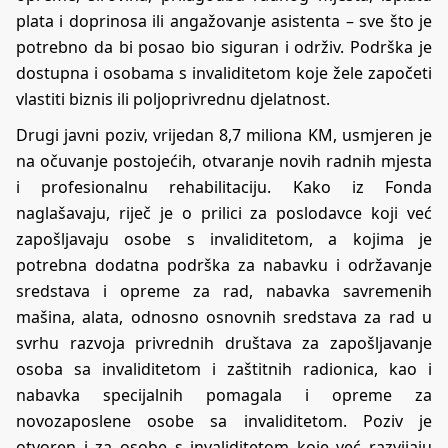
plata i doprinosa ili angažovanje asistenta – sve što je
potrebno da bi posao bio siguran i održiv. Podrška je
dostupna i osobama s invaliditetom koje žele započeti
vlastiti biznis ili poljoprivrednu djelatnost.
Drugi javni poziv, vrijedan 8,7 miliona KM, usmjeren je
na očuvanje postojećih, otvaranje novih radnih mjesta
i profesionalnu rehabilitaciju. Kako iz Fonda
naglašavaju, riječ je o prilici za poslodavce koji već
zapošljavaju osobe s invaliditetom, a kojima je
potrebna dodatna podrška za nabavku i održavanje
sredstava i opreme za rad, nabavka savremenih
mašina, alata, odnosno osnovnih sredstava za rad u
svrhu razvoja privrednih društava za zapošljavanje
osoba sa invaliditetom i zaštitnih radionica, kao i
nabavka specijalnih pomagala i opreme za
novozaposlene osobe sa invaliditetom. Poziv je
otvoren i za osobe s invaliditetom koje već razvijaju