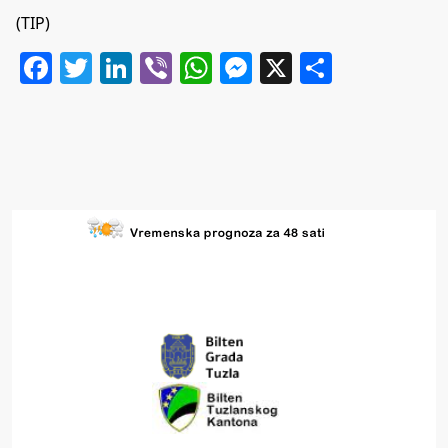
(TIP)
Facebook
Twitter
LinkedIn
Viber
WhatsApp
Messenger
X
Share