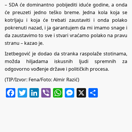
– SDA će dominantno pobijediti iduće godine, a onda
će preuzeti jedno teško breme. Jedna kola koja se
kotrljaju i koja će trebati zaustaviti i onda polako
pokrenuti nazad, i ja garantujem da mi imamo snage i
da zaustavimo to sve i stvari vraćamo polako na pravu
stranu – kazao je.
Izetbegović je dodao da stranka raspolaže stotinama,
možda hiljadama iskusnih ljudi spremnih za
odgovorno vođenje države i političkih procesa.
(TIP/Izvor: Fena/Foto: Almir Razić)
Facebook
Twitter
LinkedIn
Viber
WhatsApp
Messenger
X
Share