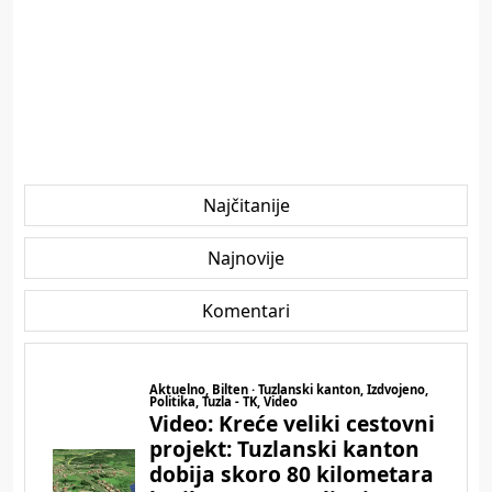
Najčitanije
Najnovije
Komentari