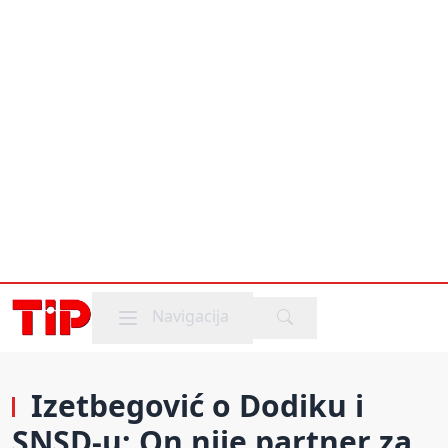
Mobile menu
Navigacija
Izetbegović o Dodiku i
SNSD-u: On nije partner za