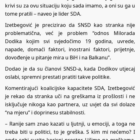
krivi su za ovu situaciju koju sada imamo, a oni su ga u
tome pratili – naveo je lider SDA.
Izetbegović je precizirao da SNSD kao stranka nije
problematična, već je problem “odnos Milorada
Dodika kojim svi svjedočimo 19 godina, uvrede,
napade, domaći faktori, inostrani faktori, prijetnje,
dovođenje u pitanje mira u BiH i na Balkanu”.
Dodao je da su članovi SNSD-a, kada Dodikov utjecaj
oslabi, spremni prestati pratiti takve politike.
Komentirajući koalicijske kapacitete SDA, Izetbegović
je rekao da stranka uči na greškama iz prošlosti i ne
isključuje nikoga kao partnera, uz uvjet da svi dolaze
“na mjeru” i doprinesu stabilnosti.
– Ranije sam znao kazati u ljutnji, u emociji, a toga ne
treba biti u politici, to je greška. S kim mi nećemo? I