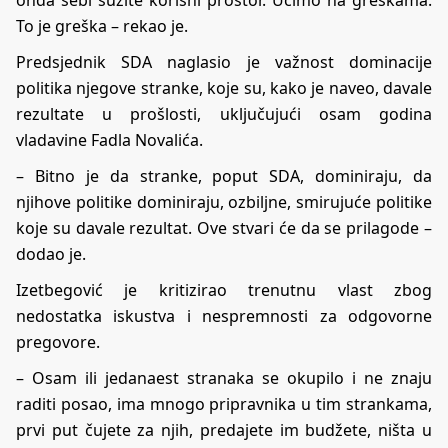
onda sebi suzite korisni prostor. Učimo na greškama.
To je greška – rekao je.
Predsjednik SDA naglasio je važnost dominacije
politika njegove stranke, koje su, kako je naveo, davale
rezultate u prošlosti, uključujući osam godina
vladavine Fadla Novalića.
– Bitno je da stranke, poput SDA, dominiraju, da
njihove politike dominiraju, ozbiljne, smirujuće politike
koje su davale rezultat. Ove stvari će da se prilagode –
dodao je.
Izetbegović je kritizirao trenutnu vlast zbog
nedostatka iskustva i nespremnosti za odgovorne
pregovore.
– Osam ili jedanaest stranaka se okupilo i ne znaju
raditi posao, ima mnogo pripravnika u tim strankama,
prvi put čujete za njih, predajete im budžete, ništa u