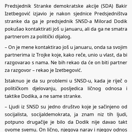
Predsjednik Stranke demokratske akcije (SDA) Bakir
Izetbegović izjavio je nakon sjednice Predsjedništva
stranke da ga je predsjednik SNSD-a Milorad Dodik
pokušao kontaktirati još u januaru, ali da ga ne smatra
partnerom za politički dijalog.
– On je mene kontaktirao još u januaru, onda sa svojim
partnerima iz Trojke koje, kako reče, unio u vlast, da bi
razgovarao s nama. Ne bih rekao da će on biti partner
za razgovor – rekao je Izetbegović.
Istaknuo je da su problemi u SNSD-u, kada je riječ o
političkom djelovanju, posljedica ličnog odnosa i
taktike Dodika, a ne same stranke.
– Ljudi iz SNSD su jedno društvo koje je sačinjeno od
socijalista, socijaldemokrata, ja znam niz tih ljudi,
potpuno drugačije je bilo da Dodik nije davao takt
ovome svemu. On lično, njegova narav i njegov odnos