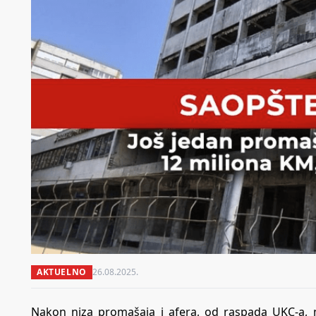
AKTUELNO
26.08.2025.
Nakon niza promašaja i afera, od raspada UKC-a, na