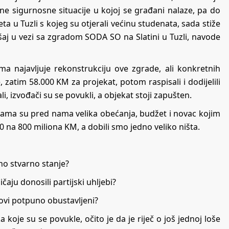
e sigurnosne situacije u kojoj se građani nalaze, pa do
 u Tuzli s kojeg su otjerali većinu studenata, sada stiže
šaj u vezi sa zgradom SODA SO na Slatini u Tuzli, navode
ma najavljuje rekonstrukciju ove zgrade, ali konkretnih
 zatim 58.000 KM za projekat, potom raspisali i dodijelili
i, izvođači su se povukli, a objekat stoji zapušten.
dinama su pred nama velika obećanja, budžet i novac kojim
00 na 800 miliona KM, a dobili smo jedno veliko ništa.
eno stvarno stanje?
ičaju donosili partijski uhljebi?
dovi potpuno obustavljeni?
koje su se povukle, očito je da je riječ o još jednoj loše