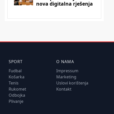
SPORT
O NAMA
Fudbal
Impressum
Košarka
Marketing
Tenis
Uslovi korištenja
Rukomet
Kontakt
Odbojka
Plivanje