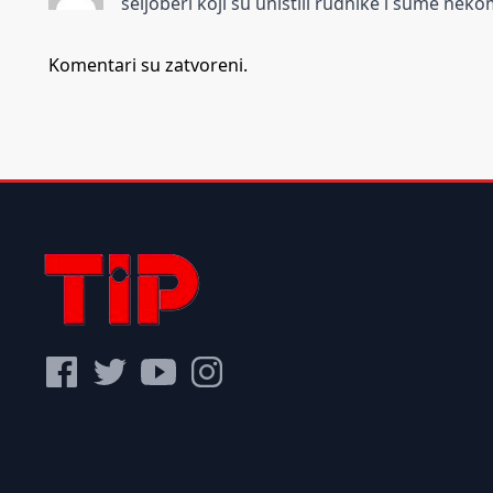
seljoberi koji su uništili rudnike i šume nekom
Komentari su zatvoreni.