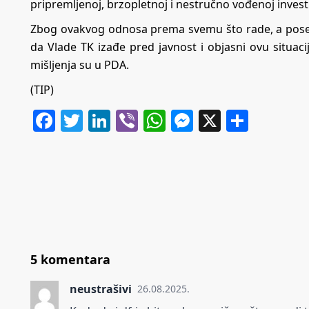
pripremljenoj, brzopletnoj i nestručno vođenoj investici
Zbog ovakvog odnosa prema svemu što rade, a pose
da Vlade TK izađe pred javnost i objasni ovu situacij
mišljenja su u PDA.
(TIP)
Facebook
Twitter
LinkedIn
Viber
WhatsApp
Messenger
X
Share
5 komentara
neustrašivi
26.08.2025.