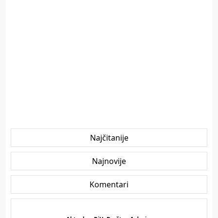
Najčitanije
Najnovije
Komentari