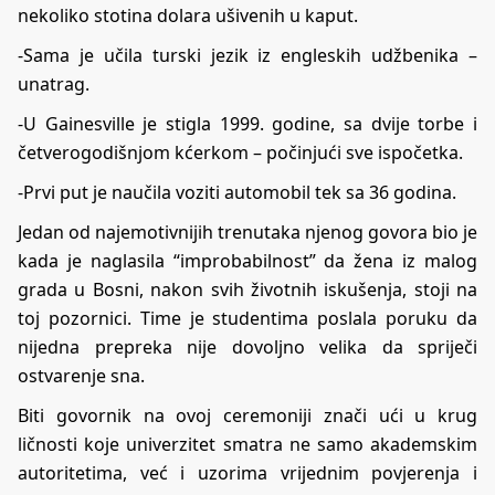
nekoliko stotina dolara ušivenih u kaput.
-Sama je učila turski jezik iz engleskih udžbenika –
unatrag.
-U Gainesville je stigla 1999. godine, sa dvije torbe i
četverogodišnjom kćerkom – počinjući sve ispočetka.
-Prvi put je naučila voziti automobil tek sa 36 godina.
Jedan od najemotivnijih trenutaka njenog govora bio je
kada je naglasila “improbabilnost” da žena iz malog
grada u Bosni, nakon svih životnih iskušenja, stoji na
toj pozornici. Time je studentima poslala poruku da
nijedna prepreka nije dovoljno velika da spriječi
ostvarenje sna.
Biti govornik na ovoj ceremoniji znači ući u krug
ličnosti koje univerzitet smatra ne samo akademskim
autoritetima, već i uzorima vrijednim povjerenja i