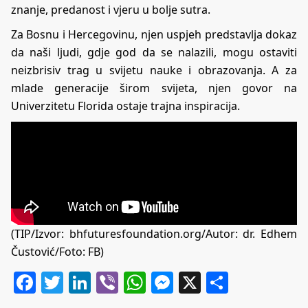
znanje, predanost i vjeru u bolje sutra.
Za Bosnu i Hercegovinu, njen uspjeh predstavlja dokaz
da naši ljudi, gdje god da se nalazili, mogu ostaviti
neizbrisiv trag u svijetu nauke i obrazovanja. A za
mlade generacije širom svijeta, njen govor na
Univerzitetu Florida ostaje trajna inspiracija.
(TIP/Izvor:
bhfuturesfoundation.org
/Autor: dr. Edhem
Čustović/Foto: FB)
Facebook
Twitter
LinkedIn
Viber
WhatsApp
Messenger
X
Share