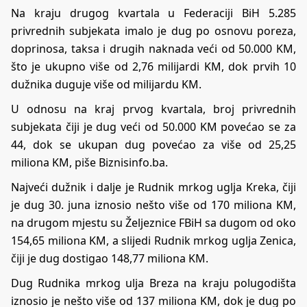
Na kraju drugog kvartala u Federaciji BiH 5.285
privrednih subjekata imalo je dug po osnovu poreza,
doprinosa, taksa i drugih naknada veći od 50.000 KM,
što je ukupno više od 2,76 milijardi KM, dok prvih 10
dužnika duguje više od milijardu KM.
U odnosu na kraj prvog kvartala, broj privrednih
subjekata čiji je dug veći od 50.000 KM povećao se za
44, dok se ukupan dug povećao za više od 25,25
miliona KM, piše Biznisinfo.ba.
Najveći dužnik i dalje je Rudnik mrkog uglja Kreka, čiji
je dug 30. juna iznosio nešto više od 170 miliona KM,
na drugom mjestu su Željeznice FBiH sa dugom od oko
154,65 miliona KM, a slijedi Rudnik mrkog uglja Zenica,
čiji je dug dostigao 148,77 miliona KM.
Dug Rudnika mrkog ulja Breza na kraju polugodišta
iznosio je nešto više od 137 miliona KM, dok je dug po