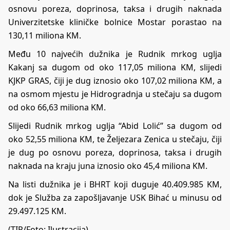
osnovu poreza, doprinosa, taksa i drugih naknada
Univerzitetske kliničke bolnice Mostar porastao na
130,11 miliona KM.
Među 10 najvećih dužnika je Rudnik mrkog uglja
Kakanj sa dugom od oko 117,05 miliona KM, slijedi
KJKP GRAS, čiji je dug iznosio oko 107,02 miliona KM, a
na osmom mjestu je Hidrogradnja u stečaju sa dugom
od oko 66,63 miliona KM.
Slijedi Rudnik mrkog uglja “Abid Lolić” sa dugom od
oko 52,55 miliona KM, te Željezara Zenica u stečaju, čiji
je dug po osnovu poreza, doprinosa, taksa i drugih
naknada na kraju juna iznosio oko 45,4 miliona KM.
Na listi dužnika je i BHRT koji duguje 40.409.985 KM,
dok je Služba za zapošljavanje USK Bihać u minusu od
29.497.125 KM.
(TIP/Foto: Ilustracija)