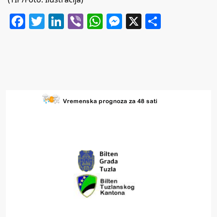
Facebook
Twitter
LinkedIn
Viber
WhatsApp
Messenger
X
Share